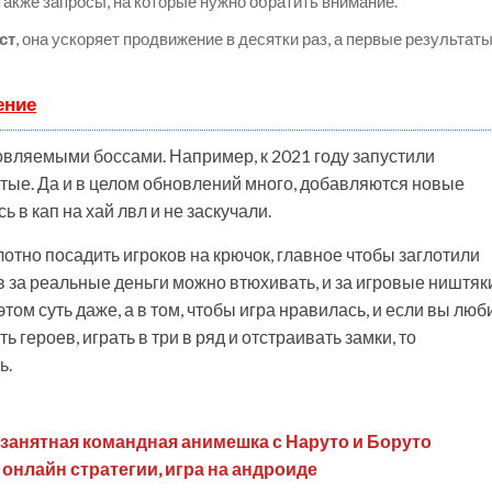
 также запросы, на которые нужно обратить внимание.
ст
, она ускоряет продвижение в десятки раз, а первые результат
ение
новляемыми боссами. Например, к 2021 году запустили
утые. Да и в целом обновлений много, добавляются новые
ь в кап на хай лвл и не заскучали.
плотно посадить игроков на крючок, главное чтобы заглотили
ев за реальные деньги можно втюхивать, и за игровые ништяк
этом суть даже, а в том, чтобы игра нравилась, и если вы люб
 героев, играть в три в ряд и отстраивать замки, то
ь.
age, занятная командная анимешка с Наруто и Боруто
ор онлайн стратегии, игра на андроиде