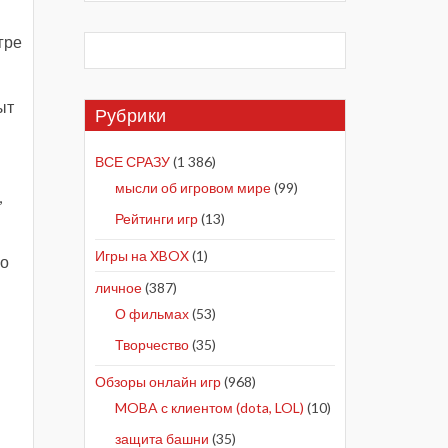
гре
ыт
Рубрики
ВСЕ СРАЗУ
(1 386)
мысли об игровом мире
(99)
,
Рейтинги игр
(13)
Игры на XBOX
(1)
но
личное
(387)
О фильмах
(53)
Творчество
(35)
Обзоры онлайн игр
(968)
MOBA с клиентом (dota, LOL)
(10)
защита башни
(35)