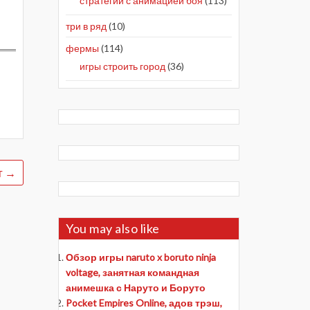
стратегии с анимацией боя
(113)
три в ряд
(10)
фермы
(114)
игры строить город
(36)
г
→
You may also like
Обзор игры naruto x boruto ninja
voltage, занятная командная
анимешка с Наруто и Боруто
Pocket Empires Online, адов трэш,