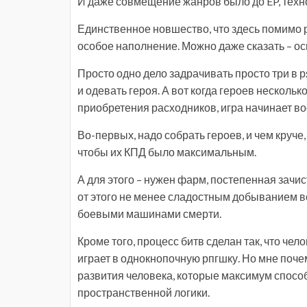
И даже совмещение жанров было до EP, техн
Единственное новшество, что здесь помимо р
особое наполнение. Можно даже сказать – ос
Просто одно дело задрачивать просто три в 
и одевать героя. А вот когда героев нескольк
приобретения расходников, игра начинает в
Во-первых, надо собрать героев, и чем круче,
чтобы их КПД было максимальным.
А для этого – нужен фарм, постепенная зачи
от этого не менее сладостным добыванием вс
боевыми машинами смерти.
Кроме того, процесс битв сделан так, что чело
играет в однокнопочную рпгшку. Но мне почем
развития человека, которые максимум спосо
пространственной логики.