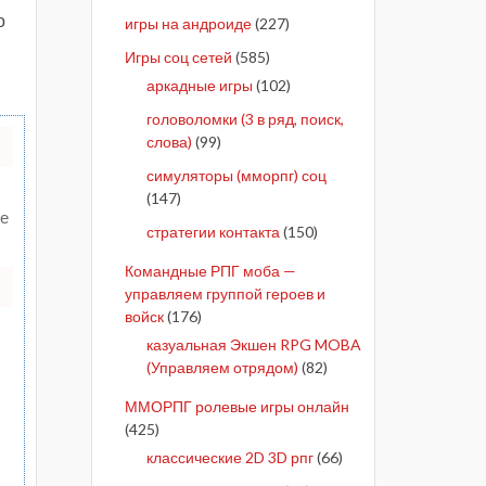
о
игры на андроиде
(227)
Игры соц сетей
(585)
аркадные игры
(102)
головоломки (3 в ряд, поиск,
слова)
(99)
симуляторы (мморпг) соц
(147)
те
стратегии контакта
(150)
Командные РПГ моба —
управляем группой героев и
войск
(176)
казуальная Экшен RPG MOBA
(Управляем отрядом)
(82)
ММОРПГ ролевые игры онлайн
(425)
классические 2D 3D рпг
(66)