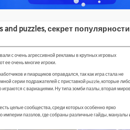
 and puzzles, секрет популярности
товали с очень агрессивной рекламы в крупных игровых
ют ее очень многие игроки.
работчиков и пиарщиков оправдался, так как игра стала не
омной серии подражателей с приставкой puzzle, которые либ
 играются с вариациями. Ну типа зомби пазлы, вторая миро
, есть целые сообщества, среди которых особенно ярко
по империи паззлов, где собраны различные гайды, мануалы 