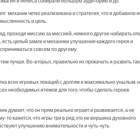
омагия и небеса собирали большую аудиторию и до.
пг механик четко реализована и стратегия, что и добавило и
мысленность и цель.
ряд, проходя миссию за миссией, немного другое набирать оп
о, есть целый замок и механики улучшения каждого героя и
осприниматься совсем по другому.
 тем лучше. Во-вторых, правильно их прокачать и развить так
стка всех игровых локаций с долгим и максимально унылым, 
ех необходимых итемов для того, чтобы сделать героев
век думает, что он прям реально играет и развивается, а не
у-то кажется, что игры три в ряд это не вершина духовного
бствуют улучшению внимательности и чуть-чуть