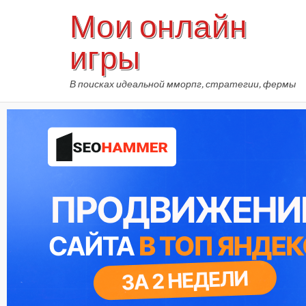
Skip
Мои онлайн
to
content
игры
В поисках идеальной мморпг, стратегии, фермы