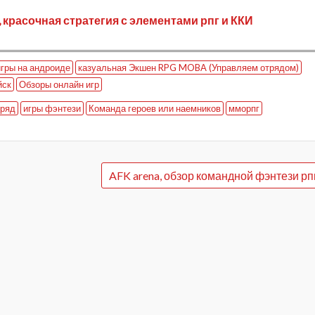
, красочная стратегия с элементами рпг и ККИ
игры на андроиде
казуальная Экшен RPG MOBA (Управляем отрядом)
йск
Обзоры онлайн игр
 ряд
игры фэнтези
Команда героев или наемников
мморпг
AFK arena, обзор командной фэнтези рп