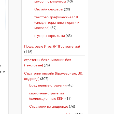
мморпг с клиентом
(40)
ы
Онлайн слэшеры
(20)
текстово-графические РПГ
(симуляторы типа тюряги и
мосвара)
(89)
шутеры стрелялки
(63)
Пошаговые Игры (РПГ, стратегии)
(116)
стратегии без анимации боя
и
(текстовые)
(76)
ите
Стратегии онлайн (браузерные, ВК,
андроид)
(307)
Браузерные стратегии
(45)
карточные стратегии
(коллекционные ККИ)
(19)
Стратегии на андроиде
(76)