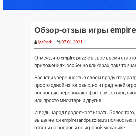
Обзор-отзыв игры empires
IggRock
07.01.2021
Отмечу, что empire puzzle в свое время стар
приложениях, особенно кликерах, так что зна
Расчет и уверенность в своем продукте у раз
просто одной из топовых, но и предтечей огр
полностью перенимают фэнтези сеттинг, либо
или просто милитари и другие.
И ведь народ продолжает играть. Более того
выделяется empiresandpuzzles.ru полностью 
ответы на вопросы по игровой механике.