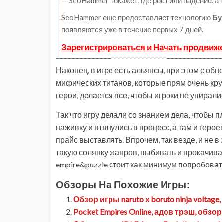
— SeoHammer покажет, где рост или падение, а
SeoHammer еще предоставляет технологию
Бу
появляются уже в течение первых 7 дней.
Зарегистрироваться и Начать продвиж
Наконец, в игре есть альянсы, при этом с об
мифических титанов, которые прям очень кр
герои, делается все, чтобы игроки не упиралис
Так что игру делали со знанием дела, чтобы 
наживку и втянулись в процесс, а там и геро
прайс выставлять. Впрочем, так везде, и не в 
такую солянку жанров, выбивать и прокачивать
empire&puzzle стоит как минимум попробоват
Обзоры На Похожие Игры:
Обзор игры naruto x boruto ninja volt
Pocket Empires Online, адов трэш, обз