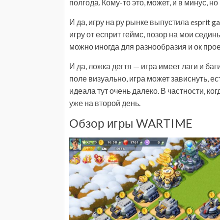
полгода. Кому-то это, может, и в минус, 
И да, игру на ру рынке выпустила esprit g
игру от есприт геймс, позор на мои седин
можно иногда для разнообразия и ок прое
И да, ложка дегтя — игра имеет лаги и баг
поле визуально, игра может зависнуть, ест
идеала тут очень далеко. В частности, ког
уже на второй день.
Обзор игры WARTIME