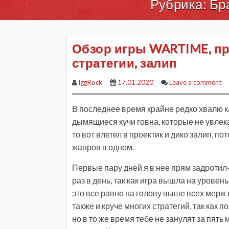
Рубрика:
Бр
Обзор игры WARTIME, пр
стратегии, залип
IggRock
17.01.2020
Leave a comment
В последнее время крайне редко хвалю ка
дымящиеся кучи говна, которые не увлекаю
то вот влетел в проектик и дико залип, п
жанров в одном.
Первые пару дней я в нее прям задротил
раз в день, так как игра вышла на урове
это все равно на голову выше всех мерж 
также и круче многих стратегий, так как 
но в то же время тебе не занулят за пять