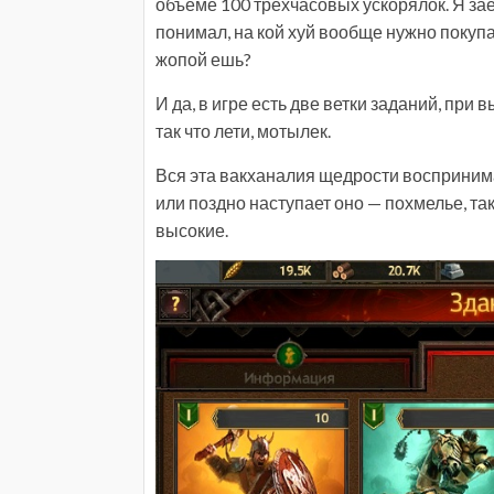
объеме 100 трехчасовых ускорялок. Я заеб
понимал, на кой хуй вообще нужно покупат
жопой ешь?
И да, в игре есть две ветки заданий, пр
так что лети, мотылек.
Вся эта вакханалия щедрости воспринима
или поздно наступает оно — похмелье, так 
высокие.