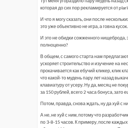
Тут меня угораздило пару недель назад с
которая до сих пор рекламируется от plari
И что я могу сказать, они после нескольк
это уже объективно не игра, а говна кусок.
И это не обидки сожженного нищеброда, э
полноценно?
В общем, с самого старта нам предлагают
ускоряет строительство и изучение на нес
прокачивается как ебучий кликер, клик клац,
что какой-то мудень пару лет назад выкач
клавиатуру от усеру. Ну да, месяц не пок
за 150 рублей, всего 2 часа бонуса, зато 
Потом, правда, снова ждать, ну да хуй с 
А не, не хуй с ним, потому что разрабо
по 3-8-15 часов. К примеру, после кажд