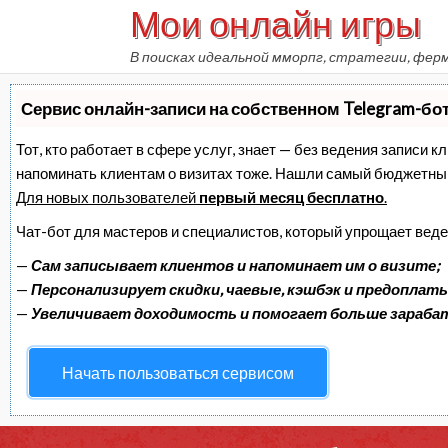
Мои онлайн игры
Skip
to
В поисках идеальной мморпг, стратегии, фер
content
Сервис онлайн-записи на собственном Telegram-бо
Тот, кто работает в сфере услуг, знает — без ведения записи к
напоминать клиентам о визитах тоже. Нашли самый бюджетны
Для новых пользователей
первый месяц бесплатно
.
Чат-бот для мастеров и специалистов, который упрощает веде
—
Сам записывает клиентов и напоминает им о визите;
—
Персонализирует скидки, чаевые, кэшбэк и предоплаты
—
Увеличивает доходимость и помогает больше зараб
Начать пользоваться сервисом