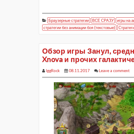
Браузерные стратегии
ВСЕ СРАЗУ
игры на 
стратегии без анимации боя (текстовые)
Стратег
Обзор игры Занул, средн
Xnova и прочих галактич
IggRock
08.11.2017
Leave a comment