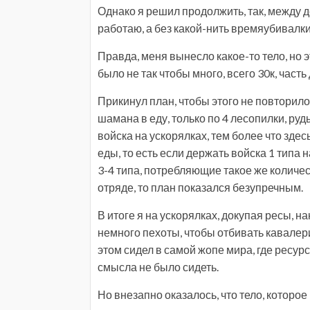
Однако я решил продолжить, так, между д
работаю, а без какой-нить времяубивалк
Правда, меня вынесло какое-то тело, но э
было не так чтобы много, всего 30к, част
Прикинул план, чтобы этого не повторил
шамана в еду, только по 4 лесопилки, руд
войска на ускорялках, тем более что зде
еды, то есть если держать войска 1 типа 
3-4 типа, потребляющие такое же количест
отряде, то план показался безупречным.
В итоге я на ускорялках, докупая ресы, н
немного пехоты, чтобы отбивать кавалер
этом сидел в самой жопе мира, где ресур
смысла не было сидеть.
Но внезапно оказалось, что тело, которо