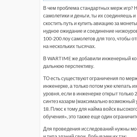
В чем проблема стандартных мерж игр? 
самолетики и деньги, ты их соединяешь
скостить путь и купить авиацию за монеты
нудное ожидание и соединение низкоуров
100-200 лоу самолетов для того, чтобы 
на нескольких тысячах.
В WARTIME же добавили инженерный корп
дальнюю перспективу.
ТО есть существуют ограничения по мержу
инженерке, а только потом уже клепать их
уровня, если в инженерке открыт только 2
синтез казарм (максимально возможный 
18. Плюс к тому для найма войск высоко
обучения», это также еще один ограничит
Для проведения исследований нужны мон
и типа зданий свои. Добываем их так: