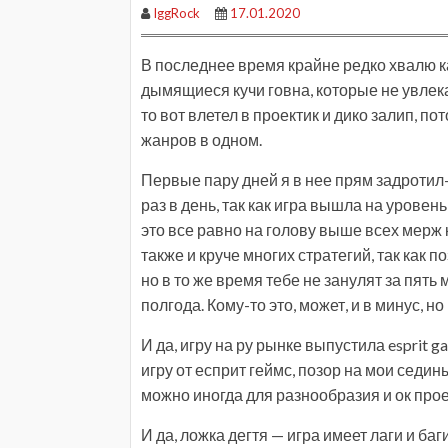
IggRock
17.01.2020
В последнее время крайне редко хвалю ка
дымящиеся кучи говна, которые не увлекаю
то вот влетел в проектик и дико залип, п
жанров в одном.
Первые пару дней я в нее прям задротил
раз в день, так как игра вышла на урове
это все равно на голову выше всех мерж 
также и круче многих стратегий, так как 
но в то же время тебе не занулят за пять
полгода. Кому-то это, может, и в минус, 
И да, игру на ру рынке выпустила esprit g
игру от есприт геймс, позор на мои седин
можно иногда для разнообразия и ок прое
И да, ложка дегтя — игра имеет лаги и баг