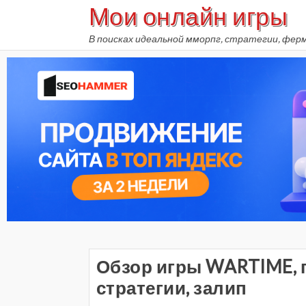
Мои онлайн игры
Skip
to
В поисках идеальной мморпг, стратегии, фер
content
Обзор игры WARTIME, 
стратегии, залип