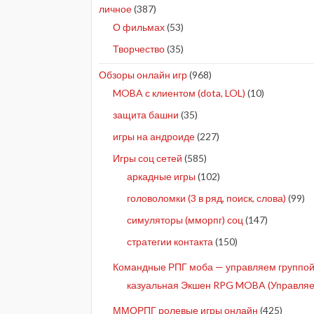
личное
(387)
О фильмах
(53)
Творчество
(35)
Обзоры онлайн игр
(968)
MOBA с клиентом (dota, LOL)
(10)
защита башни
(35)
игры на андроиде
(227)
Игры соц сетей
(585)
аркадные игры
(102)
головоломки (3 в ряд, поиск, слова)
(99)
симуляторы (мморпг) соц
(147)
стратегии контакта
(150)
Командные РПГ моба — управляем группой 
казуальная Экшен RPG MOBA (Управляе
ММОРПГ ролевые игры онлайн
(425)