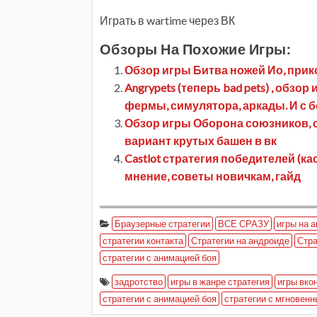
Играть в wartime через ВК
Обзоры На Похожие Игры:
Обзор игры Битва ножей Ио, прико
Angrypets (теперь bad pets) , обзо
фермы, симулятора, аркады. И с б
Обзор игры Оборона союзников, см
вариант крутых башен в вк
Castlot стратегия победителей (ка
мнение, советы новичкам, гайд
Браузерные стратегии
ВСЕ СРАЗУ
игры на 
стратегии контакта
Стратегии на андроиде
Стра
стратегии с анимацией боя
задротство
игры в жанре стратегия
игры вко
стратегии с анимацией боя
стратегии с мгновенн