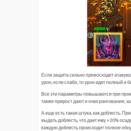
Если защита сильно превосходит атакую
урон, если слабо, то урон идет полный и 
Все эти параметры повышаются при прока
также прирост дают и очки рангования, за
А еще есть такая штука, как доблесть. П
выдать доблесть, что дает ему +20% осадн
каждую доблесть происходит полное обну