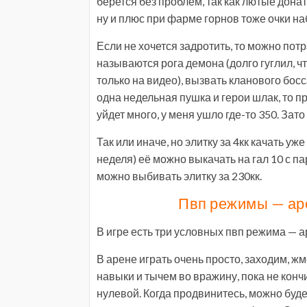
берется без проблем, так как лютые дона
ну и плюс при фарме горнов тоже очки н
Если не хочется задротить, то можно потр
называются рога демона (долго гуглил, что
только на видео), вызвать кланового босса
одна недельная пушка и герои шлак, то п
уйдет много, у меня ушло где-то 350. Зат
Так или иначе, но элитку за 4кк качать уж
неделя) её можно выкачать на гал 10 с п
можно выбивать элитку за 230кк.
Пвп режимы — аре
В игре есть три условных пвп режима — а
В арене играть очень просто, заходим, жм
навыки и тычем во вражину, пока не конч
нулевой. Когда продвинитесь, можно буде