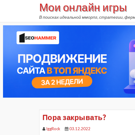
Мои онлайн игры
Skip
to
В поисках идеальной мморпг, стратегии, фер
content
Пора закрывать?
IggRock
03.12.2022