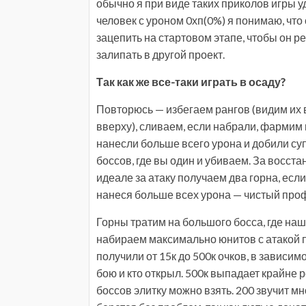
обычно я при виде таких приколов игры у
человек с уроном 0хп(0%) я понимаю, чт
зацепить на стартовом этапе, чтобы он р
залипать в другой проект.
Так как же все-таки играть в осаду?
Повторюсь — избегаем рангов (видим их 
вверху), сливаем, если набрали, фармим 
нанесли больше всего урона и добили суп
боссов, где вы один и убиваем. За восста
идеале за атаку получаем два горна, есл
нанеся больше всех урона — чистый проф
Горны тратим на большого босса, где наша
набираем максимально юнитов с атакой п
получили от 15к до 500к очков, в зависим
бою и кто открыл. 500к выпадает крайне р
боссов элитку можно взять. 200 звучит мн