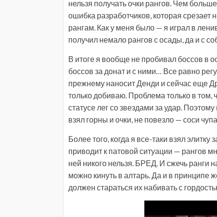
нельзя получать очки рангов. Чем больше 
ошибка разработчиков, которая срезает 
рангам. Как у меня было — я играл в лени
получил немало рангов с осады, да и с со
В итоге я вообще не пробивал боссов в ос
боссов за донат и с ними… Все равно рег
прежнему наносит Денди и сейчас еще Др
только добиваю. Проблема только в том, 
статусе лег со звездами за удар. Поэтому
взял горны и очки, не повезло — соси чупа
Более того, когда я все-таки взял элитку 
приводит к патовой ситуации — рангов мно
ней никого нельзя. БРЕД. И сжечь ранги на
можно кинуть в алтарь. Да и в принципе 
должен стараться их набивать с гордостью