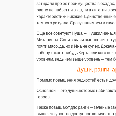
затирали про ее преимущества в осадах, г
равно не набьет ни в кш, ни в лиге, ни в 
характеристики никакие. Единственный 
темного ритуала. Сразу нанимаем и качае
Еще все советуют Нуша — Нушкилиана, я 
Мехариона. Свои задачи выполняет, по ур
почти мясо, да, но и Ина не супер. Докача
соберу какого-нибудь Керта или кого пок
уровням, ведь чем выше уровень — тем б
Души, ранги, 
Помимо повышения редкостей есть и друг
Основной — это души, которые набиваютс
героев.
Также повышают дпс ранги — зеленые зве
выше его урон, но доступное количество 