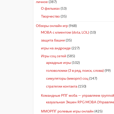
личное
(387)
О фильмах
(53)
Творчество
(35)
Обзоры онлайн игр
(968)
MOBA с клиентом (dota, LOL)
(10)
защита башни
(35)
игры на андроиде
(227)
Игры соц сетей
(585)
аркадные игры
(102)
головоломки (3 в ряд, поиск, слова)
(99)
симуляторы (мморпг) соц
(147)
стратегии контакта
(150)
Командные РПГ моба — управляем группой 
казуальная Экшен RPG MOBA (Управляе
ММОРПГ ролевые игры онлайн
(425)