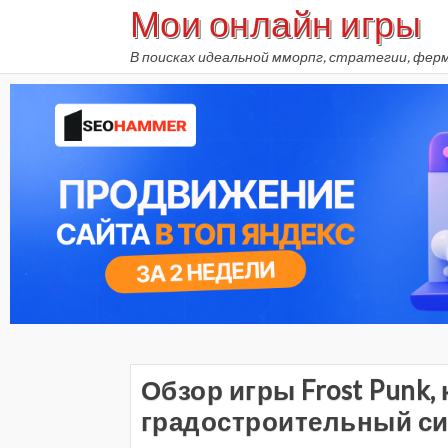
Мои онлайн игры
Skip
to
В поисках идеальной мморпг, стратегии, фер
content
Обзор игры Frost Punk,
градостроительный си