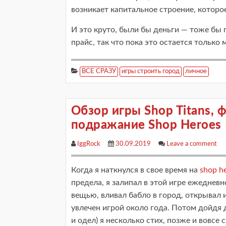
возникает капитальное строение, которо
И это круто, были бы деньги — тоже бы п
прайс, так что пока это остается только
ВСЕ СРАЗУ
игры строить город
личное
Обзор игры Shop Titans, 
подражание Shop Heroes
IggRock
30.09.2019
Leave a comment
Когда я наткнулся в свое время на
shop he
предела, я залипал в этой игре ежедневн
вещью, вливал бабло в город, открывал 
увлечен игрой около года. Потом дойдя д
и одел) я несколько стих, позже и вовсе