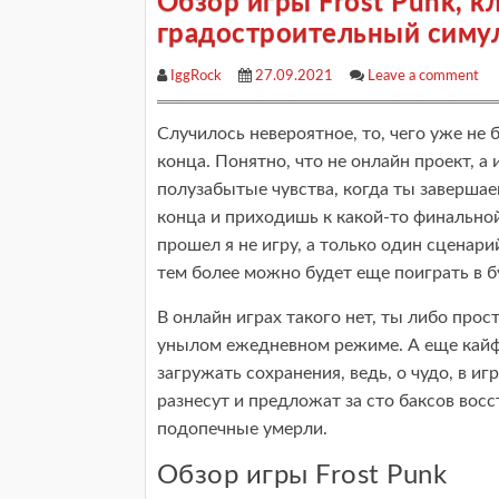
Обзор игры Frost Punk, к
градостроительный симул
IggRock
27.09.2021
Leave a comment
Случилось невероятное, то, чего уже не 
конца. Понятно, что не онлайн проект, а 
полузабытые чувства, когда ты завершае
конца и приходишь к какой-то финальной
прошел я не игру, а только один сценари
тем более можно будет еще поиграть в 
В онлайн играх такого нет, ты либо прос
унылом ежедневном режиме. А еще кайф 
загружать сохранения, ведь, о чудо, в иг
разнесут и предложат за сто баксов восс
подопечные умерли.
Обзор игры Frost Punk