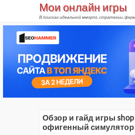
Мои онлайн игры
Skip
to
В поисках идеальной мморпг, стратегии, фер
content
Обзор и гайд игры shop 
офигенный симулятор 