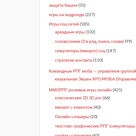
защита башни
(35)
игры на андроиде
(227)
Игры соц сетей
(585)
аркадные игры
(102)
головоломки (3 в ряд, поиск, слова)
(99)
симуляторы (мморпг) соц
(147)
стратегии контакта
(150)
Командные РПГ моба — управляем группой 
казуальная Экшен RPG MOBA (Управляе
ММОРПГ ролевые игры онлайн
(425)
классические 2D 3D рпг
(66)
мморпг с клиентом
(40)
Онлайн слэшеры
(20)
текстово-графические РПГ (симуляторы 
шутеры стрелялки
(63)