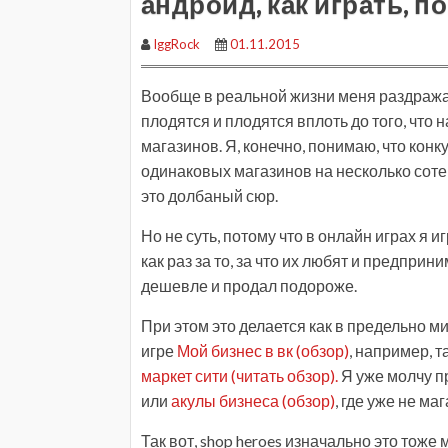
андроид, как играть, 
IggRock
01.11.2015
Вообще в реальной жизни меня раздража
плодятся и плодятся вплоть до того, что
магазинов. Я, конечно, понимаю, что конку
одинаковых магазинов на несколько сотен
это долбаный сюр.
Но не суть, потому что в онлайн играх я 
как раз за то, за что их любят и предпри
дешевле и продал подороже.
При этом это делается как в предельно м
игре
Мой бизнес в вк (обзор)
, например, т
маркет сити (читать обзор).
Я уже молчу п
или
акулы бизнеса (обзор)
, где уже не м
Так вот, shop heroes изначально это тоже 