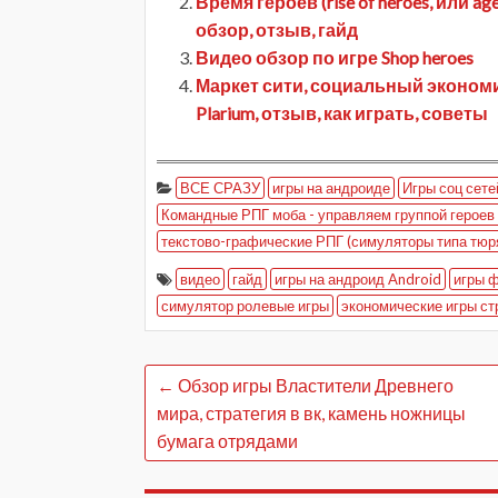
Время героев (rise of heroes, или a
обзор, отзыв, гайд
Видео обзор по игре Shop heroes
Маркет сити, социальный экономи
Plarium, отзыв, как играть, советы
ВСЕ СРАЗУ
игры на андроиде
Игры соц сете
Командные РПГ моба - управляем группой героев 
текстово-графические РПГ (симуляторы типа тюря
видео
гайд
игры на андроид Android
игры 
симулятор ролевые игры
экономические игры ст
←
Обзор игры Властители Древнего
мира, стратегия в вк, камень ножницы
бумага отрядами