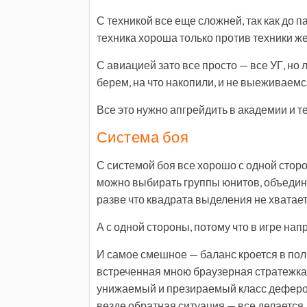
С техникой все еще сложней, так как до 
техника хороша только против техники же
С авиацией зато все просто — все УГ, но
берем, на что накопили, и не выеживаемс
Все это нужно апгрейдить в академии и т
Система боя
С системой боя все хорошо с одной стор
можно выбирать группы юнитов, объединя
разве что квадрата выделения не хватает
А с одной стороны, потому что в игре нап
И самое смешное — баланс кроется в пол
встреченная мною браузерная стратежка,
унижаемый и презираемый класс деферов
везде обратная ситуация — все делается 