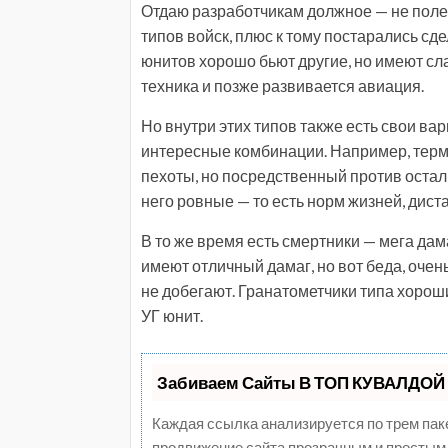
Отдаю разработчикам должное — не поле
типов войск, плюс к тому постарались сд
юнитов хорошо бьют другие, но имеют слаб
техника и позже развивается авиация.
Но внутри этих типов также есть свои в
интересные комбинации. Например, тер
пехоты, но посредственный против остал
него ровные — то есть норм жизней, диста
В то же время есть смертники — мега дам
имеют отличный дамаг, но вот беда, очен
не добегают. Гранатометчики типа хороши
УГ юнит.
Забиваем Сайты В ТОП КУВАЛДОЙ 
Каждая ссылка анализируется по трем пак
продвижение сайта прозрачным и простым 