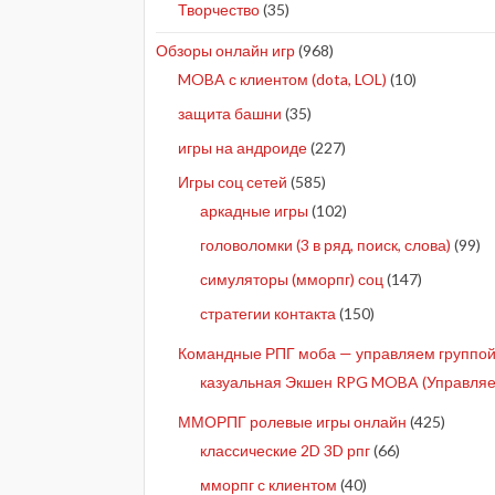
Творчество
(35)
Обзоры онлайн игр
(968)
MOBA с клиентом (dota, LOL)
(10)
защита башни
(35)
игры на андроиде
(227)
Игры соц сетей
(585)
аркадные игры
(102)
головоломки (3 в ряд, поиск, слова)
(99)
симуляторы (мморпг) соц
(147)
стратегии контакта
(150)
Командные РПГ моба — управляем группой 
казуальная Экшен RPG MOBA (Управляе
ММОРПГ ролевые игры онлайн
(425)
классические 2D 3D рпг
(66)
мморпг с клиентом
(40)