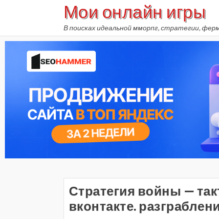
Мои онлайн игры
Skip
to
В поисках идеальной мморпг, стратегии, фер
content
Стратегия войны — так
вконтакте. разграблени