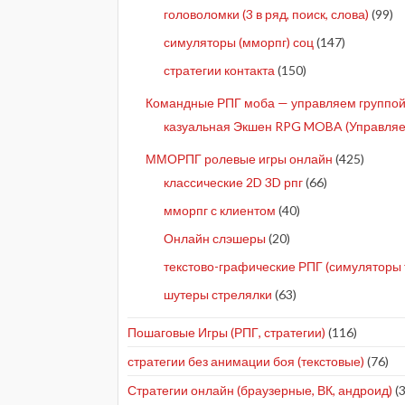
головоломки (3 в ряд, поиск, слова)
(99)
симуляторы (мморпг) соц
(147)
стратегии контакта
(150)
Командные РПГ моба — управляем группой 
казуальная Экшен RPG MOBA (Управляе
ММОРПГ ролевые игры онлайн
(425)
классические 2D 3D рпг
(66)
мморпг с клиентом
(40)
Онлайн слэшеры
(20)
текстово-графические РПГ (симуляторы 
шутеры стрелялки
(63)
Пошаговые Игры (РПГ, стратегии)
(116)
стратегии без анимации боя (текстовые)
(76)
Стратегии онлайн (браузерные, ВК, андроид)
(3