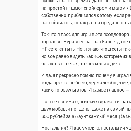
пушки. И за это время я даже не смог нак
на простой нг шмот спойлером и магом к 1
собственно, приблизился к этому, если ра
наспойлилось, то как раз на преданность и
Так что я пасс для игры в эти псевдопер
королевы муравьев на гран Каине, даже о
НГ сете, ептыть. Не, я знаю, что д сеты 
но все равно видеть, как 40+, которые жив
бегают в нг сетах, это несколько дико.
И да, я прекрасно помню, почему я играл в
тогда просто не было, держало общение,
каких-то результатов. И самое главное — 
Но я не понимаю, почему я должен играть 
двух мобов, и нет денег даже на самый пр
300 рублей за аккаунт каждый месяц (а з
Ностальгия? Я вас умоляю, ностальгия уш