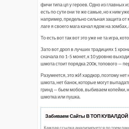
фичи типа цп у героев. Одно из главных и
есть по сути они те же самые, но к ним у
например, предельно сильная защита от ма
лаге я своего мага качал ядом на зомбах, 
То есть вот так вот это уже не та игра, ко
Зато вот дроп в лучших традициях 1 хрони
сначала по 1-5 монет, к 10 уровню выходи
шмота стоит порядка 200к, топового — пер
Разумеется, это жИ хардкор, поэтому нет
шмота, нет банок, которые могут выпадать
гринд — бьем мобов, выбиваем копейки, н
шмотка или пушка.
Забиваем Сайты В ТОП КУВАЛДОЙ 
Каждая ссылка анализируется по трем пак