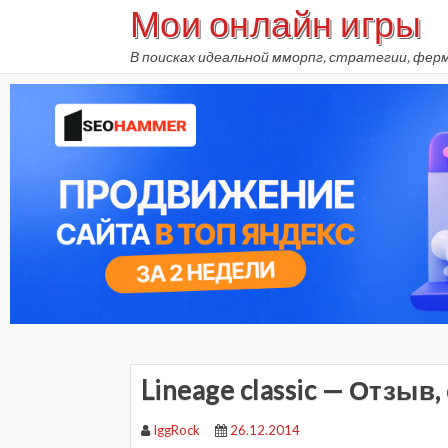
Мои онлайн игры
Skip
to
В поисках идеальной мморпг, стратегии, фер
content
Lineage classic — Отзыв
IggRock
26.12.2014