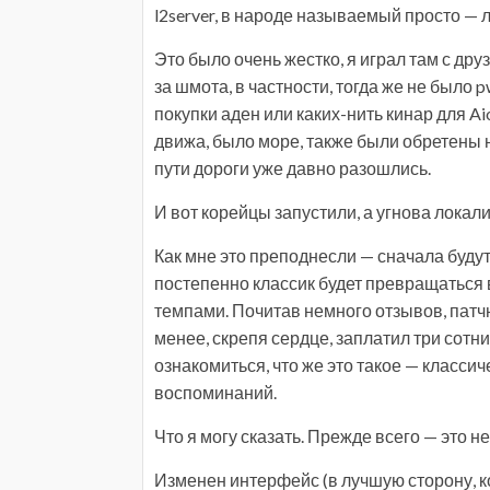
l2server, в народе называемый просто — л
Это было очень жестко, я играл там с дру
за шмота, в частности, тогда же не было p
покупки аден или каких-нить кинар для Aio
движа, было море, также были обретены н
пути дороги уже давно разошлись.
И вот корейцы запустили, а угнова локализ
Как мне это преподнесли — сначала будут
постепенно классик будет превращаться
темпами. Почитав немного отзывов, патчно
менее, скрепя сердце, заплатил три сотни
ознакомиться, что же это такое — классич
воспоминаний.
Что я могу сказать. Прежде всего — это не
Изменен интерфейс (в лучшую сторону, к