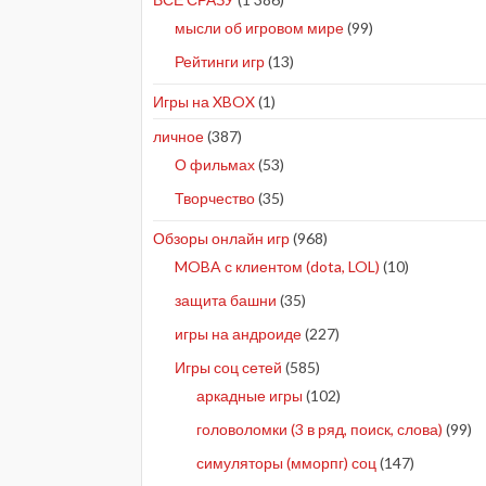
мысли об игровом мире
(99)
Рейтинги игр
(13)
Игры на XBOX
(1)
личное
(387)
О фильмах
(53)
Творчество
(35)
Обзоры онлайн игр
(968)
MOBA с клиентом (dota, LOL)
(10)
защита башни
(35)
игры на андроиде
(227)
Игры соц сетей
(585)
аркадные игры
(102)
головоломки (3 в ряд, поиск, слова)
(99)
симуляторы (мморпг) соц
(147)