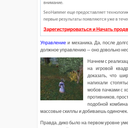
внимание.
SeoHammer еще предоставляет технологи
первые результаты появляются уже в тече
Зарегистрироваться и Начать прод
Управление
и механика. Да, после долг
должное управлению — оно довольно не
Начнем с реализац
на игровой квад
доказать, что ш
напихали стопять
мобов пачками с х
противников, прос
подобной комбинац
массовые скиллы и добиваешь одиночек. 
Правда, дико было на первом уровне умер