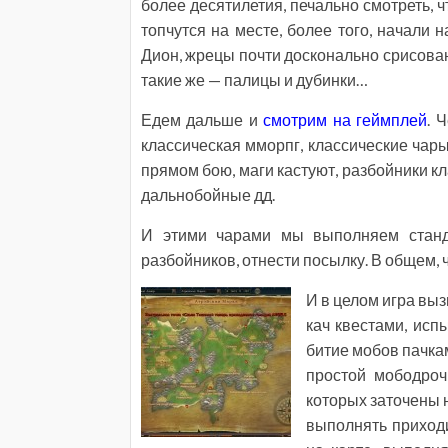
более десятилетия, печально смотреть, 
топчутся на месте, более того, начали 
Дион, жрецы почти досконально срисован
такие же — палицы и дубинки…
Едем дальше и
смотрим на геймплей
. 
классическая мморпг, классические чары
прямом бою, маги кастуют, разбойники к
дальнобойные дд.
И этими чарами мы выполняем станда
разбойников, отнести посылку. В общем, ч
И в целом игра вы
кач квестами, исп
битие мобов пачкам
простой мободроч 
которых заточены н
выполнять приходи