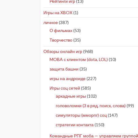
Рейтинги игр
(13)
Игры на XBOX
(1)
личное
(387)
О фильмах
(53)
Творчество
(35)
Обзоры онлайн игр
(968)
MOBA с клиентом (dota, LOL)
(10)
защита башни
(35)
игры на андроиде
(227)
Игры соц сетей
(585)
аркадные игры
(102)
головоломки (3 в ряд, поиск, слова)
(99)
симуляторы (мморпг) соц
(147)
стратегии контакта
(150)
Командные РПГ моба — управляем группой 