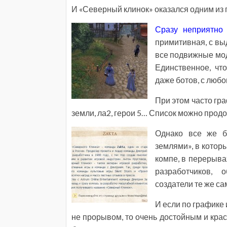
И «Северный клинок» оказался одним из 
Сразу неприятно
примитивная, с вы
все подвижные мод
Единственное, что
даже ботов, с люб
При этом часто гр
земли, ла2, герои 5… Список можно продо
Однако все же б
землями», в котор
компе, в перерыва
разработчиков, 
создатели те же са
И если по графике
не прорывом, то очень достойным и крас