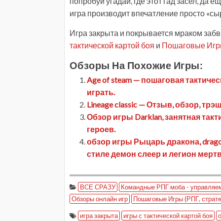
попробуй угадай, где этот гад засел, да е
игра производит впечатление просто «сы
Игра закрыта и покрывается мраком забв
тактической картой боя
и
Пошаговые Игры
Обзоры На Похожие Игры:
Age of steam — пошаговая тактичес
играть.
Lineage classic — Отзыв, обзор, трэ
Обзор игры Darklan, занятная такт
героев.
обзор игры Рыцарь дракона, dragon
стиле демон слеер и легион мерт
ВСЕ СРАЗУ
Командные РПГ моба - управляем 
Обзоры онлайн игр
Пошаговые Игры (РПГ, страте
игра закрыта
игры с тактической картой боя