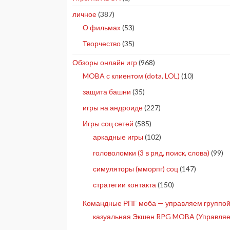
личное
(387)
О фильмах
(53)
Творчество
(35)
Обзоры онлайн игр
(968)
MOBA с клиентом (dota, LOL)
(10)
защита башни
(35)
игры на андроиде
(227)
Игры соц сетей
(585)
аркадные игры
(102)
головоломки (3 в ряд, поиск, слова)
(99)
симуляторы (мморпг) соц
(147)
стратегии контакта
(150)
Командные РПГ моба — управляем группой 
казуальная Экшен RPG MOBA (Управляе