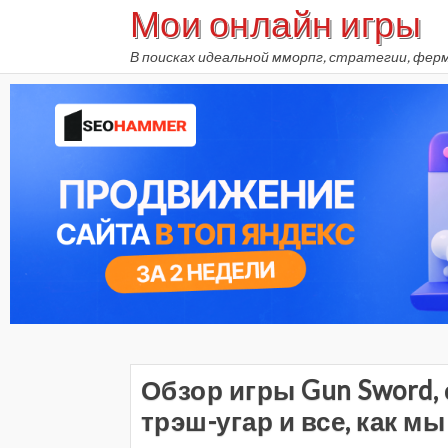
Мои онлайн игры
Skip
to
В поисках идеальной мморпг, стратегии, фер
content
Обзор игры Gun Sword, 
трэш-угар и все, как м