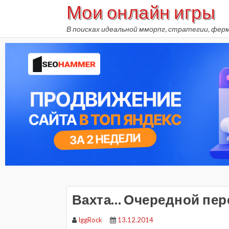
Мои онлайн игры
Skip
to
В поисках идеальной мморпг, стратегии, фер
content
Вахта… Очередной пер
IggRock
13.12.2014