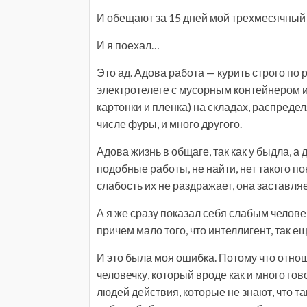
И обещают за 15 дней мой трехмесячный 
И я поехал…
Это ад. Адова работа — курить строго по
электротелеге с мусорным контейнером и 
картонки и пленка) на складах, распреде
числе фуры, и много другого.
Адова жизнь в общаге, так как у быдла, а 
подобные работы, не найти, нет такого п
слабость их не раздражает, она заставляе
А я же сразу показал себя слабым человек
причем мало того, что интеллигент, так е
И это была моя ошибка. Потому что отнош
человечку, который вроде как и много гов
людей действия, которые не знают, что т