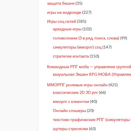
защита башни
(35)
игры на андроиде
(227)
Игры соц сетей
(585)
аркадные игры
(102)
головоломки (3 в ряд, поиск, слова)
(99)
симуляторы (мморпг) соц
(147)
стратегии контакта
(150)
Командные РПГ моба — управляем группой 
казуальная Экшен RPG MOBA (Управляе
ММОРПГ ролевые игры онлайн
(425)
классические 2D 3D рпг
(66)
мморпг с клиентом
(40)
Онлайн слэшеры
(20)
текстово-графические РПГ (симуляторы 
шутеры стрелялки
(63)