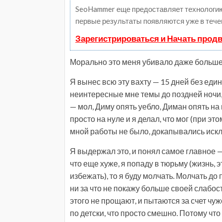
SeoHammer еще предоставляет технологи
первые результаты появляются уже в тече
Зарегистрироваться и Начать прод
Морально это меня убивало даже больше, 
Я вынес всю эту вахту — 15 дней без еди
неинтересные мне темы до поздней ночи,
— мол, Диму опять уебло, Диман опять на
просто на нуле и я делал, что мог (при 
мной работы не было, докапывались искл
Я выдержал это, и понял самое главное — 
что еще хуже, я попаду в тюрьму (жизнь, э
избежать), то я буду молчать. Молчать до
ни за что не покажу больше своей слабост
этого не прощают, и пытаются за счет чуж
по детски, что просто смешно. Потому чт