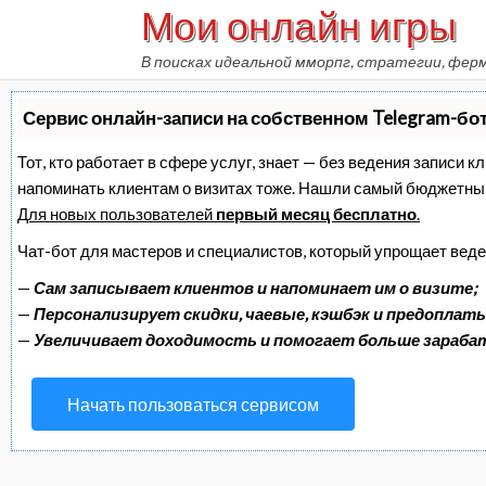
Мои онлайн игры
Skip
to
В поисках идеальной мморпг, стратегии, фер
content
Сервис онлайн-записи на собственном Telegram-бо
Тот, кто работает в сфере услуг, знает — без ведения записи к
напоминать клиентам о визитах тоже. Нашли самый бюджетны
Для новых пользователей
первый месяц бесплатно
.
Чат-бот для мастеров и специалистов, который упрощает веде
—
Сам записывает клиентов и напоминает им о визите;
—
Персонализирует скидки, чаевые, кэшбэк и предоплаты
—
Увеличивает доходимость и помогает больше зараб
Начать пользоваться сервисом