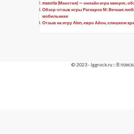
maestia (Маестия) — онлайн игра мморпг, о
Обзор-отзыв игры Рагнарок М: Вечная любовь
мобильнике
Отзыв на игру Aion, евро Айон, слишком кр
© 2023 - Iggrock.ru :: В по