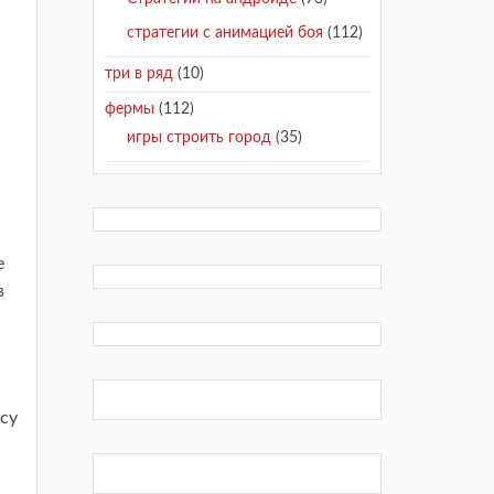
стратегии с анимацией боя
(112)
три в ряд
(10)
фермы
(112)
игры строить город
(35)
е
в
есу