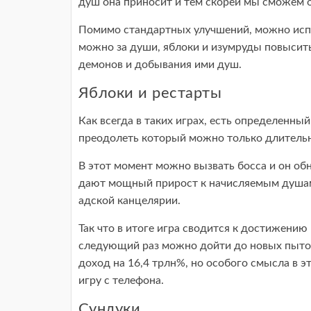
душ она приносит и тем скорей мы сможем 
Помимо стандартных улучшений, можно испо
можно за души, яблоки и изумруды повысить
демонов и добывания ими душ.
Яблоки и рестарты
Как всегда в таких играх, есть определенн
преодолеть который можно только длитель
В этот момент можно вызвать босса и он обн
дают мощный прирост к начисляемым душам 
адской канцелярии.
Так что в итоге игра сводится к достижению
следующий раз можно дойти до новых пыток.
доход на 16,4 трлн%, но особого смысла в это
игру с телефона.
Сундуки