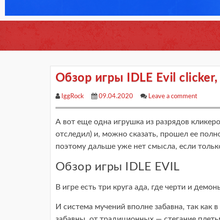
Обзор игры IDLE Evil clicke
IggRock
09.04.2020
Leave a comment
А вот еще одна игрушка из разрядов кликеро
отследил) и, можно сказать, прошел ее полно
поэтому дальше уже нет смысла, если только
Обзор игры IDLE EVIL
В игре есть три круга ада, где черти и дем
И система мучений вполне забавна, так как 
забавны, от традиционных — стегание плетьм