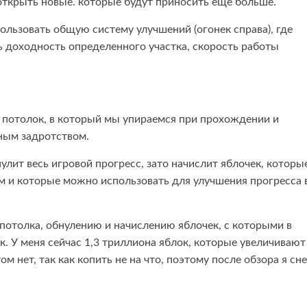
открыть новые. которые будут приносить еще больше.
льзовать общую систему улучшений (огонек справа), где
 доходность определенного участка, скорость работы
ый потолок, в который мы упираемся при прохождении и
ным задротством.
улит весь игровой прогресс, зато начислит яблочек, которы
и которые можно использовать для улучшения прогресса 
 потолка, обнулению и начислению яблочек, с которыми в
 У меня сейчас 1,3 триллиона яблок, которые увеличивают
м нет, так как копить не на что, поэтому после обзора я сн