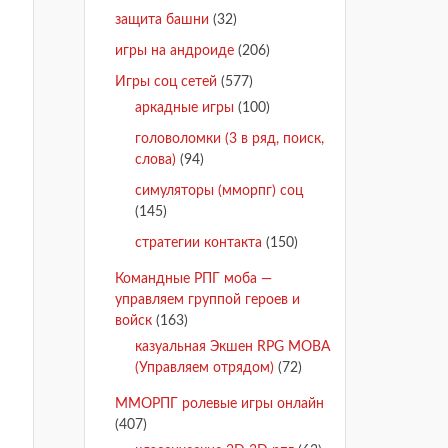
защита башни
(32)
игры на андроиде
(206)
Игры соц сетей
(577)
аркадные игры
(100)
головоломки (3 в ряд, поиск,
слова)
(94)
симуляторы (мморпг) соц
(145)
стратегии контакта
(150)
Командные РПГ моба —
управляем группой героев и
войск
(163)
казуальная Экшен RPG MOBA
(Управляем отрядом)
(72)
ММОРПГ ролевые игры онлайн
(407)