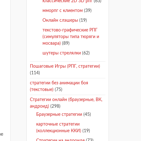
классические 2D 3D рпг
(63)
мморпг с клиентом
(39)
Онлайн слэшеры
(19)
текстово-графические РПГ
(симуляторы типа тюряги и
мосвара)
(89)
шутеры стрелялки
(62)
Пошаговые Игры (РПГ, стратегии)
(114)
стратегии без анимации боя
(текстовые)
(75)
Стратегии онлайн (браузерные, ВК,
андроид)
(298)
Браузерные стратегии
(45)
карточные стратегии
(коллекционные ККИ)
(19)
ше
Стратегии на андроиде
(73)