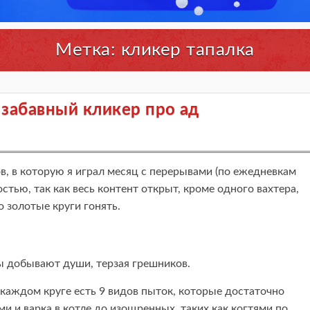
Метка: кликер тапалка
r, забавный кликер про ад
в, в которую я играл месяц с перерывами (по ежедневкам
стью, так как весь контент открыт, кроме одного вахтера,
 золотые круги гонять.
оны добывают души, терзая грешников.
в каждом круге есть 9 видов пыток, которые достаточно
и и варка в котле до изощренных, таких как когтями по