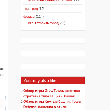
три в ряд
(10)
фермы
(114)
игры строить город
(36)
us
 с
You may also like
Обзор игры GrowTower, занятная
стратегия типа защиты башни
Обзор игры Крутые башни: Tower
Defense, башенки в стиле