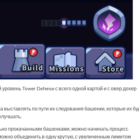
уровень Tower Defense с всего одной картой и с овер дохер
ча выставлять по пути их следования башенки, которые их бу
улучшать.
льно прокачанными башенками, можно начинать процесс
ожно объединить в одну крутую, с увеличенным лимитом