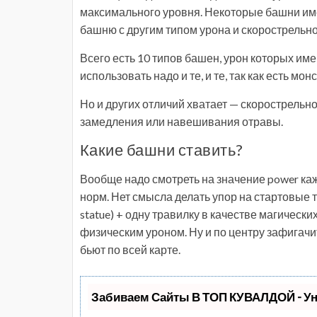
максимального уровня. Некоторые башни име
башню с другим типом урона и скорострельн
Всего есть 10 типов башен, урон которых им
использовать надо и те, и те, так как есть м
Но и других отличий хватает — скорострельн
замедления или навешивания отравы.
Какие башни ставить?
Вообще надо смотреть на значение power каж
норм. Нет смысла делать упор на стартовые ти
statue) + одну травилку в качестве магически
физическим уроном. Ну и по центру зафигачи
бьют по всей карте.
Забиваем Сайты В ТОП КУВАЛДОЙ - У