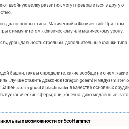
ют двойную вилку развития, могут превратиться в другую
остью.
еют два основных типа: Магический и Физический. При этом
онстры с иммунитетом к физическому или магическому урону.
ость, урон, дальность стрельбы, дополнительные фишки типа
дой башни, так вы определите, какие вообще ни о чем. какие
пы, лучше ставить драконов (dragon golem) и медуз (misterio
х башен, storm ghoul и blackmailer в качестве основных орудий
ть вулканические сферы, они, конечно, дико медленные, зато
никальные возможности от SeoHammer