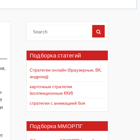
Подборка статегий
ни,
Стратегии онлайн (браузерные, ВК,
андроид)
карточные стратегии
ь
(коллекционные ККИ)
е
стратегии с анимацией боя
 и
Подборка ММОРПГ
ет