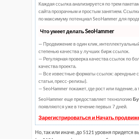
Каждая ссылка анализируется по трем пакетам
сайта прозрачным и простым занятием. Ссылки,
по максимуму потенциал SeoHammer для продв
Что умеет делать SeoHammer
— Продвижение в один клик, интеллектуальный
степенью качества у лучших бирж ссылок.
— Регулярная проверка качества ссылок по бо
качества проекта.
— Все известные форматы ссылок: арендные сс
статьи, пресс-релизы).
— SeoHammer покажет, где рост или падение, а
SeoHammer еще предоставляет технологию
Бу
появляются уже в течение первых 7 дней.
Зарегистрироваться и Начать продвиж
Но, так или иначе, до 5121 уровня придется в