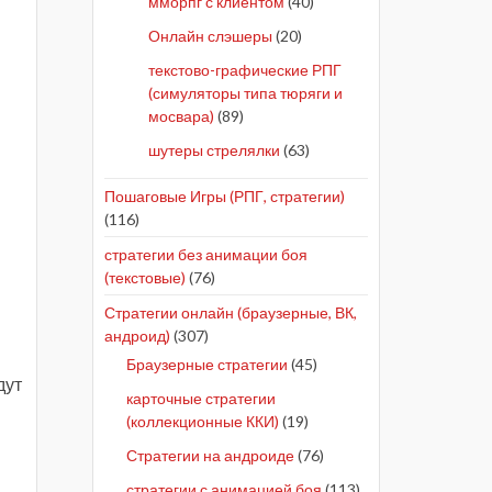
мморпг с клиентом
(40)
Онлайн слэшеры
(20)
текстово-графические РПГ
(симуляторы типа тюряги и
мосвара)
(89)
шутеры стрелялки
(63)
Пошаговые Игры (РПГ, стратегии)
(116)
стратегии без анимации боя
(текстовые)
(76)
Стратегии онлайн (браузерные, ВК,
андроид)
(307)
Браузерные стратегии
(45)
дут
карточные стратегии
(коллекционные ККИ)
(19)
Стратегии на андроиде
(76)
стратегии с анимацией боя
(113)