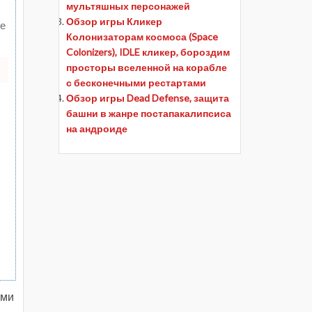
мультяшных персонажей
Обзор игры Кликер
те
Колонизаторам космоса (Space
Colonizers), IDLE кликер, бороздим
просторы вселенной на корабле
с бесконечными рестартами
Обзор игры Dead Defense, защита
башни в жанре постапакалипсиса
на андроиде
ы
ами