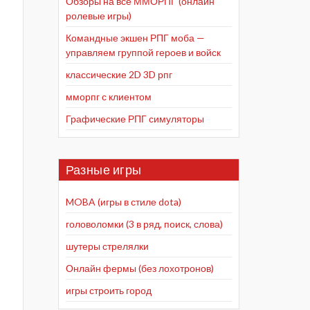
Обзоры на все ММОРПГ (онлайн
ролевые игры)
Командные экшен РПГ моба —
управляем группой героев и войск
классические 2D 3D рпг
мморпг с клиентом
Графические РПГ симуляторы
Разные игры
MOBA (игры в стиле dota)
головоломки (3 в ряд, поиск, слова)
шутеры стрелялки
Онлайн фермы (без лохотронов)
игры строить город