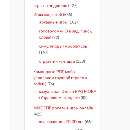
игры на андроиде
(227)
Игры соц сетей
(585)
аркадные игры
(102)
головоломки (3 в ряд, поиск,
слова)
(99)
симуляторы (мморпг) соц
(147)
стратегии контакта
(150)
Командные РПГ моба —
управляем группой героев и
войск
(176)
казуальная Экшен RPG MOBA
(Управляем отрядом)
(82)
ММОРПГ ролевые игры онлайн
(425)
классические 2D 3D рпг
(66)