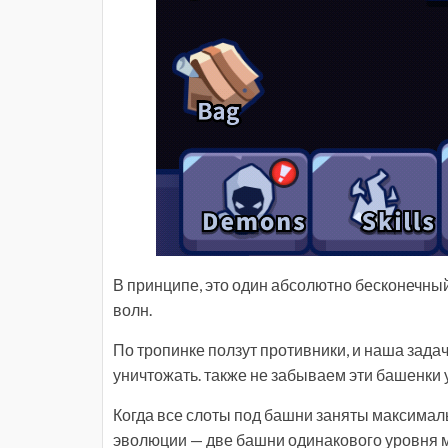
В принципе, это один абсолютно бесконечный 
волн.
По тропинке ползут противники, и наша зада
уничтожать. также не забываем эти башенки 
Когда все слоты под башни заняты максима
эволюции — две башни одинакового уровня м