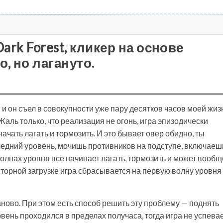
Dark Forest, кликер на основе
, но лагануто.
п и он съел в совокупности уже пару десятков часов моей жиз
Жаль только, что реализация не огонь, игра эпизодически
ачать лагать и тормозить. И это бывает овер обидно, ты
ледний уровень, мочишь противников на подступе, включаеш
волнах уровня все начинает лагать, тормозить и может вообщ
повторной загрузке игра сбрасывается на первую волну уровня
заново. При этом есть способ решить эту проблему — поднять
вень проходился в пределах получаса, тогда игра не успева