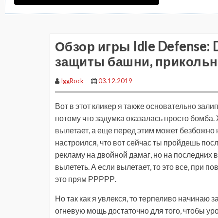
Обзор игры Idle Defense: 
защиты башни, прикольно
IggRock
03.12.2019
Вот в этот кликер я также основательно зали
потому что задумка оказалась просто бомба. 
вылетает, а еще перед этим может безбожно н
настроился, что вот сейчас ты пройдешь пос
рекламу на двойной дамаг, но на последних 
вылететь. А если вылетает, то это все, при 
это прям РРРРР.
Но так как я увлекся, то терпеливо начинаю 
огневую мощь достаточно для того, чтобы уро