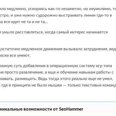
ло медленно, ускоряясь как-то незаметно, но неумолимо, т
ыстро, и уже нужно судорожно выстраивать линии где-то в
 все идет не та и не та…
и уныло расставляться, когда самый интерес начинается
и достаточно медленное движение вызывало затруднения, ве
чески все умеют.
стинную суть добавления в операционную систему игр типа
не просто развлечение, а еще и обучение навыкам работы с
кивать, размещать. Ведь тогда этого реально еще не умел,
, где в принципе не было мышки — только текстовые коман
никальные возможности от SeoHammer