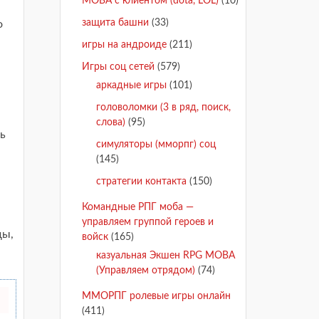
MOBA с клиентом (dota, LOL)
(10)
защита башни
(33)
о
игры на андроиде
(211)
Игры соц сетей
(579)
аркадные игры
(101)
головоломки (3 в ряд, поиск,
слова)
(95)
дь
симуляторы (мморпг) соц
(145)
стратегии контакта
(150)
Командные РПГ моба —
управляем группой героев и
ды,
войск
(165)
казуальная Экшен RPG MOBA
(Управляем отрядом)
(74)
ММОРПГ ролевые игры онлайн
(411)