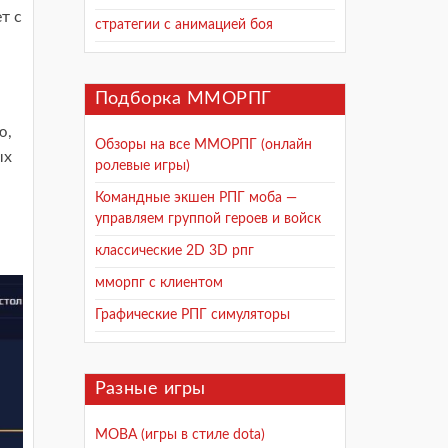
т с
стратегии с анимацией боя
Подборка ММОРПГ
ю,
Обзоры на все ММОРПГ (онлайн
ых
ролевые игры)
Командные экшен РПГ моба —
управляем группой героев и войск
классические 2D 3D рпг
мморпг с клиентом
Графические РПГ симуляторы
Разные игры
MOBA (игры в стиле dota)