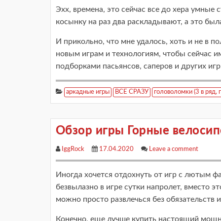
Эхх, времена, это сейчас все до хера умные 
косынку на раз два раскладывают, а это был
И прикольно, что мне удалось, хоть и не в п
новым играм и технологиям, чтобы сейчас и
подборками пасьянсов, саперов и других игр
аркадные игры
ВСЕ СРАЗУ
головоломки (3 в ряд, 
Обзор игры Горные велосип
IggRock
17.04.2020
Leave a comment
Иногда хочется отдохнуть от игр с лютым фа
безвылазно в игре сутки напролет, вместо э
можно просто развлечься без обязательств и
Конечно, еще лучше купить настоящий мощны