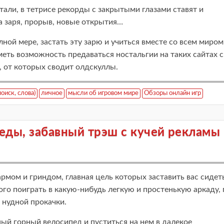
стали, в тетрисе рекорды с закрытыми глазами ставят и
а заря, прорыв, новые открытия…
олной мере, застать эту зарю и учиться вместе со всем миром
меть возможность предаваться ностальгии на таких сайтах с
, от которых сводит олдскуллы.
поиск, слова)
личное
мысли об игровом мире
Обзоры онлайн игр
еды, забавный трэш с кучей рекламы
рмом и гриндом, главная цель которых заставить вас сидет
того поиграть в какую-нибудь легкую и простенькую аркаду, 
 нудной прокачки.
й горный велосипед и пуститься на нем в далекое