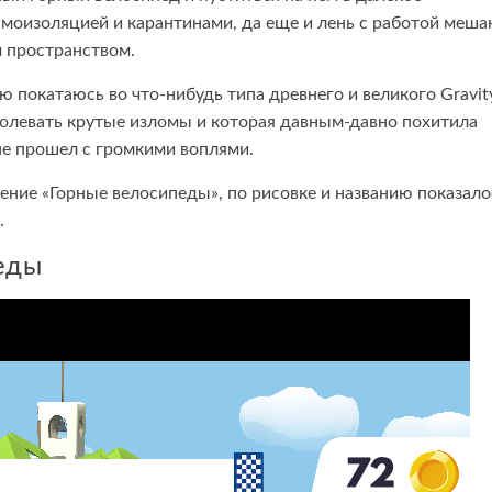
амоизоляцией и карантинами, да еще и лень с работой меша
м пространством.
ю покатаюсь во что-нибудь типа древнего и великого Gravit
еодолевать крутые изломы и которая давным-давно похитила
 не прошел с громкими воплями.
жение «Горные велосипеды», по рисовке и названию показало
.
еды