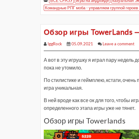
ВСЕ СРАЗУ
игры на андроиде
казуальная Э
Командные РПГ моба - управляем группой героев 
Обзор игры TowerLands —
IggRock
05.09.2021
Leave a comment
А вот в эту игрушку я играл пару недель 
пока не утомило.
По стилистике и геймплею, кстати, очень 
игра уникальная.
В ней вроде как все ок для того, чтобы иг
определенного этапа игры уже не тянет.
Обзор игры Towerlands