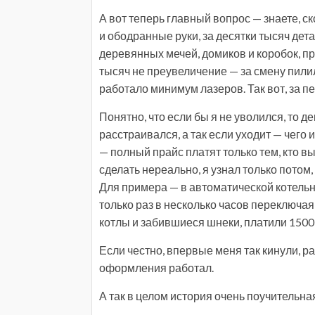
А вот теперь главный вопрос — знаете, с
и ободранные руки, за десятки тысяч дет
деревянных мечей, домиков и коробок, п
тысяч не преувеличение — за смену пили
работало минимум лазеров. Так вот, за пе
Понятно, что если бы я не уволился, то д
расстраивался, а так если уходит — чего 
— полный прайс платят только тем, кто вы
сделать нереально, я узнал только потом,
Для примера — в автоматической котельно
только раз в несколько часов переключая
котлы и забившиеся шнеки, платили 1500 за
Если честно, впервые меня так кинули, р
оформления работал.
А так в целом история очень поучительна