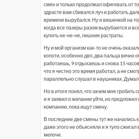
смен и только продолжал офигевать от того
здрасте вам сбивался луч и работать да
времени вырубался. Ну и вишенкой на то
когда все лазеры разом вырубаются и вс
купить не-не-не, лишние растраты.
Ну и мой организм как-то не очень оказал
копоти, особенно двп, два пальца вечно 
работаешь, 9 отдыхаешь и снова 15 часо
что я честно это время работал, а не смо
параллельно слушал в наушниках. Думал 
Но в итоге понял, что зачем мне гробить 
и я заявил о желании уйти, но предложил
компанию, пока ищут смену.
В последние две смены тут же начались к
даже этого не объясняли и я тупо сжигал в
мелочи.