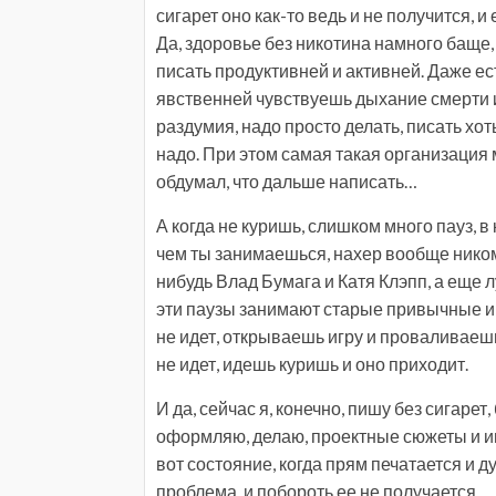
сигарет оно как-то ведь и не получится, и
Да, здоровье без никотина намного баще, 
писать продуктивней и активней. Даже есть
явственней чувствуешь дыхание смерти и
раздумия, надо просто делать, писать хот
надо. При этом самая такая организация
обдумал, что дальше написать…
А когда не куришь, слишком много пауз, в
чем ты занимаешься, нахер вообще ником
нибудь Влад Бумага и Катя Клэпп, а еще л
эти паузы занимают старые привычные иг
не идет, открываешь игру и проваливаешь
не идет, идешь куришь и оно приходит.
И да, сейчас я, конечно, пишу без сигарет
оформляю, делаю, проектные сюжеты и ин
вот состояние, когда прям печатается и д
проблема, и побороть ее не получается.