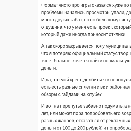
Формат чисто про игры оказался хуже по 
проблемы начались, просмотры упали, да 
много других забот, но по большому счету
отдушина, что у меня есть проект, который
который даже иногда приносит отклики.
А так скоро закрывается полу муниципальн
что я потеряю официальный статус творче
тянет больше, хочется найти нормальную
деньги.
И да, это мой крест, долбиться в непопу
есть есть разные сплетни и вк и районная 
обзоры с гайдами на ютубе?
И вот на перепутье забавно подумать, а н
лет, или может пора попробовать его возр
разных жанров, отказаться от рекламных
деньги от 100 до 200 рублей) и попробова