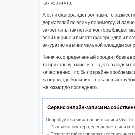
как черти что.
А если фанера идет волнами, то разместит
держателей по всему периметру. И ладн
закреплять, так нет же, контора блюдет м
всей ширине и высоте фанеры/двп и поэ
аккуратно на минимальной площади сопри
Конечно, определенный процент брака все
то прикольную миссию — делаю людям пр
качественно, что было крайне проблемат
лазеров, где большинство газовых трубок 
же юзают до последнего.
Сервис онлайн-записи на собствен
Попробуйте сервис онлайн-записи VisitTim
— Разгрузит мастера, специалиста или ко
— Позволит гибко управлять расписанием и