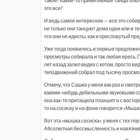
такое? Какие-то примитивные танцы обыч
это все?
И ведь самое интересное — все это соби
не только они танцуют дома одни или в т
что они не идиоты, как и пресловутый пре
Уже тогда появились и первые предложени
просмотры собирала и так любая ересь. П
лет назад залил видео с котом, просто вид
телодвижений собрал под тысячу просмо
Отмечу, что Сашка у меня как раз и смотр
какими-нибудь дебильными звуковыми со
она как-то притащила планшет и с востор
то на сосиску и на фоне говорится «Мышк
Вот эта «мышка сосиска» у меня с тех пор
Абсолютная бессмысленность и навязчив