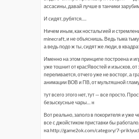
ассасины, давай лучше в танчики зарубим
И сидят, рубятся….
Ничем иным, как ностальгией и стремлени
minecraft, и не объяснишь. Ведь тьма тьм
а ведь подо ж ты, сидят же люди, в ква
Именно на этом принципе построена и иг
уже тошнит от красЯвостей и изысков, от эп
переливается, отчего уже не восторг, а г
анимации ВОВ и ПВ, от мультяшной глам
тут всего этого нет, тут — все просто. П
безыскусные чары… н
Вот реально, заполз в покорителя и уже ч
все с джойстиком приставки бы работало
на http://game2ok.com/category/7-priklyuc