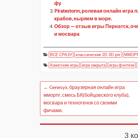
фу
Piratestorm, ролевая онлайн игра
крабов, ныряем в море.
Обзор — отзыв игры Пернатск, оч
и мосвара
ВСЕ СРАЗУ
классические 2D 3D рпг
ММОРПГ
Азиатские игры
игра закрыта
игры фэнтези
←
Genesyx, браузерная онлайн игра
мморпг, смесь БК(бойцовского клуба),
мосвара и техногенок со своими
фичами.
3 к