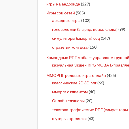
игры на андроиде
(227)
Игры соц сетей
(585)
аркадные игры
(102)
головоломки (3 в ряд, поиск, слова)
(99)
симуляторы (мморпг) соц
(147)
стратегии контакта
(150)
Командные РПГ моба — управляем группой 
казуальная Экшен RPG MOBA (Управляе
ММОРПГ ролевые игры онлайн
(425)
классические 2D 3D рпг
(66)
мморпг с клиентом
(40)
Онлайн слэшеры
(20)
текстово-графические РПГ (симуляторы 
шутеры стрелялки
(63)