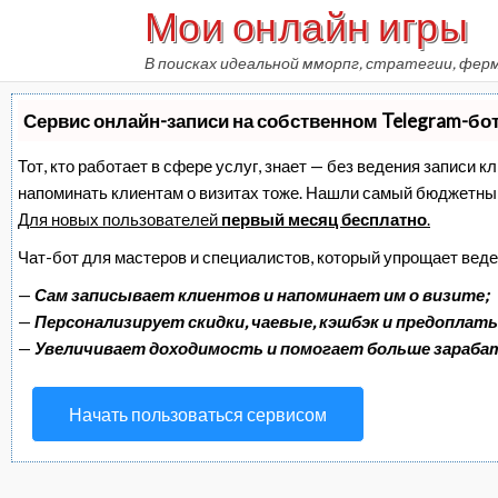
Мои онлайн игры
Skip
to
В поисках идеальной мморпг, стратегии, фер
content
Сервис онлайн-записи на собственном Telegram-бо
Тот, кто работает в сфере услуг, знает — без ведения записи к
напоминать клиентам о визитах тоже. Нашли самый бюджетны
Для новых пользователей
первый месяц бесплатно
.
Чат-бот для мастеров и специалистов, который упрощает веде
—
Сам записывает клиентов и напоминает им о визите;
—
Персонализирует скидки, чаевые, кэшбэк и предоплаты
—
Увеличивает доходимость и помогает больше зараб
Начать пользоваться сервисом