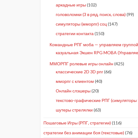
аркадные игры
(102)
головоломки (3 в ряд, поиск, слова)
(99)
симуляторы (мморпг) соц
(147)
стратегии контакта
(150)
Командные РПГ моба — управляем группой 
казуальная Экшен RPG MOBA (Управляе
ММОРПГ ролевые игры онлайн
(425)
классические 2D 3D рпг
(66)
мморпг с клиентом
(40)
Онлайн слэшеры
(20)
текстово-графические РПГ (симуляторы 
шутеры стрелялки
(63)
Пошаговые Игры (РПГ, стратегии)
(116)
стратегии без анимации боя (текстовые)
(76)