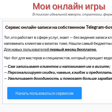
Мои онлайн игры
Skip
to
В поисках идеальной мморпг, стратегии, фер
content
Сервис онлайн-записи на собственном Telegram-бо
Тот, кто работает в сфере услуг, знает — без ведения записи к
напоминать клиентам о визитах тоже. Нашли самый бюджетны
Для новых пользователей
первый месяц бесплатно
.
Чат-бот для мастеров и специалистов, который упрощает веде
—
Сам записывает клиентов и напоминает им о визите;
—
Персонализирует скидки, чаевые, кэшбэк и предоплаты
—
Увеличивает доходимость и помогает больше зараб
Начать пользоваться сервисом