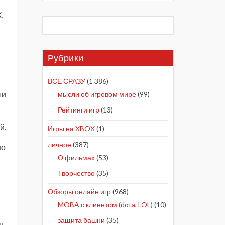
,
Рубрики
ВСЕ СРАЗУ
(1 386)
ти
мысли об игровом мире
(99)
Рейтинги игр
(13)
й.
Игры на XBOX
(1)
личное
(387)
но
О фильмах
(53)
Творчество
(35)
Обзоры онлайн игр
(968)
MOBA с клиентом (dota, LOL)
(10)
в
защита башни
(35)
н