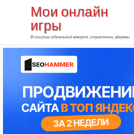
Skip
Мои онлайн
to
content
игры
В поисках идеальной мморпг, стратегии, фермы