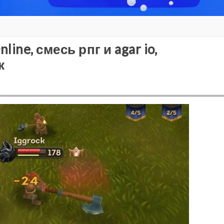
line, смесь рпг и agar io,
к