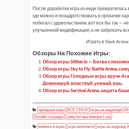
После доработки игра из инди превратилась 
где можно и позадротствовать в прокачке хар
побегал с удовольствием, вот все бы так — не
улучшенной модификации, а не забросить все
Играть в Slash Arena
Обзоры На Похожие Игры:
Обзор игры Slither.io — Битва слизняк
Обзор игры Sky to Fly: Battle Arena, 
Обзор игры Голодные игры круче Агари
Доминируй. властвуй, унижай, ешь.
Обзор игры Survival Arena, защита б
аркадные игры
ВСЕ СРАЗУ
игры на андроиде
Иг
Онлайн слэшеры
симуляторы (мморпг) соц
викинги в играх
игры вконтакте
игры на андроид 