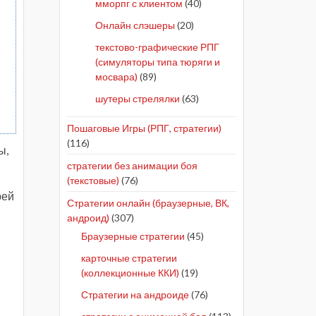
мморпг с клиентом
(40)
Онлайн слэшеры
(20)
текстово-графические РПГ
(симуляторы типа тюряги и
ы
мосвара)
(89)
шутеры стрелялки
(63)
Пошаговые Игры (РПГ, стратегии)
(116)
ы,
стратегии без анимации боя
(текстовые)
(76)
рей
Стратегии онлайн (браузерные, ВК,
андроид)
(307)
Браузерные стратегии
(45)
карточные стратегии
(коллекционные ККИ)
(19)
Стратегии на андроиде
(76)