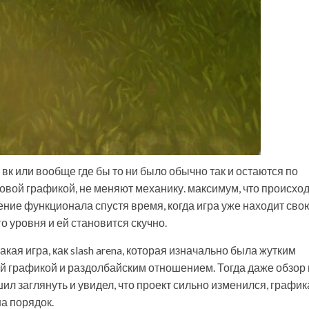
вк или вообще где бы то ни было обычно так и остаются по
 новой графикой, не меняют механику. максимум, что происход
ние функционала спустя время, когда игра уже находит сво
о уровня и ей становится скучно.
акая игра, как slash arena, которая изначально была жутким
 графикой и раздолбайским отношением. Тогда даже обзор 
шил заглянуть и увидел, что проект сильно изменился, график
на порядок.