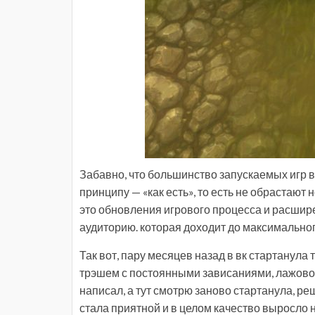
Забавно, что большинство запускаемых игр в 
принципу — «как есть», то есть не обрастают
это обновления игрового процесса и расшире
аудиторию. которая доходит до максимальног
Так вот, пару месяцев назад в вк стартанула т
трэшем с постоянными зависаниями, лажовой
написал, а тут смотрю заново стартанула, ре
стала приятной и в целом качество выросло 