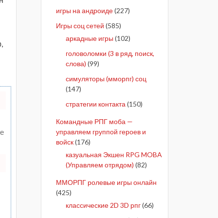
игры на андроиде
(227)
Игры соц сетей
(585)
аркадные игры
(102)
,
головоломки (3 в ряд, поиск,
слова)
(99)
симуляторы (мморпг) соц
(147)
стратегии контакта
(150)
Командные РПГ моба —
те
управляем группой героев и
войск
(176)
казуальная Экшен RPG MOBA
(Управляем отрядом)
(82)
ММОРПГ ролевые игры онлайн
(425)
классические 2D 3D рпг
(66)