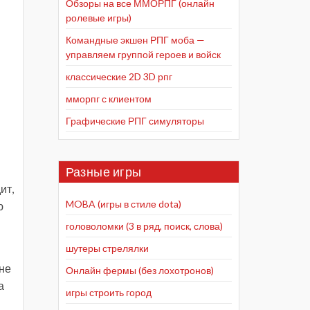
Обзоры на все ММОРПГ (онлайн
ролевые игры)
Командные экшен РПГ моба —
управляем группой героев и войск
классические 2D 3D рпг
мморпг с клиентом
Графические РПГ симуляторы
Разные игры
ит,
MOBA (игры в стиле dota)
ю
головоломки (3 в ряд, поиск, слова)
шутеры стрелялки
не
Онлайн фермы (без лохотронов)
а
игры строить город