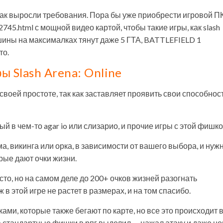
 как выросли требования. Пора бы уже приобрести игровой ПК
2745.html с мощной видео картой, чтобы такие игры, как slash
шины на максималках тянут даже 5 ГТА, BATTLEFIELD 1
то.
ы Slash Arena: Online
своей простоте, так как заставляет проявить свои способнос
й в чем-то agar io или слизарио, и прочие игры с этой фишко
ма, викинга или орка, в зависимости от вашего выбора, и нуж
рые дают очки жизни.
сто, но на самом деле до 200+ очков жизней разогнать
 этой игре не растет в размерах, и на том спасибо.
ами, которые также бегают по карте, но все это происходит 
а стандартные фишки в рпг выделил — нажал атаку и даже но