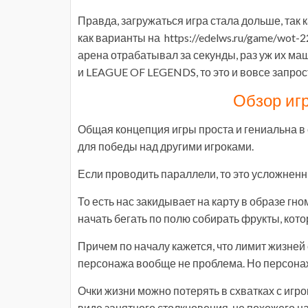
Правда, загружаться игра стала дольше, так
как варианты на https://edelws.ru/game/wot-2
арена отрабатывал за секунды, раз уж их ма
и LEAGUE OF LEGENDS, то это и вовсе запрос
Обзор игр
Общая концепция игры проста и гениальна в 
для победы над другими игроками.
Если проводить параллели, то это усложненны
То есть нас закидывает на карту в образе гно
начать бегать по полю собирать фрукты, кото
Причем по началу кажется, что лимит жизней 
персонажа вообще не проблема. Но персонаж в
Очки жизни можно потерять в схватках с игрок
виде занятного столкновения, не похожего н