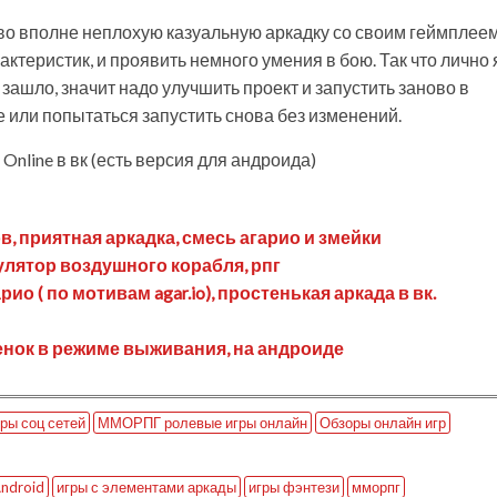
во вполне неплохую казуальную аркадку со своим геймплеем
актеристик, и проявить немного умения в бою. Так что лично 
 зашло, значит надо улучшить проект и запустить заново в
 или попытаться запустить снова без изменений.
: Online в вк (есть версия для андроида)
ов, приятная аркадка, смесь агарио и змейки
симулятор воздушного корабля, рпг
о ( по мотивам agar.io), простенькая аркада в вк.
ашенок в режиме выживания, на андроиде
ры соц сетей
ММОРПГ ролевые игры онлайн
Обзоры онлайн игр
Android
игры с элементами аркады
игры фэнтези
мморпг