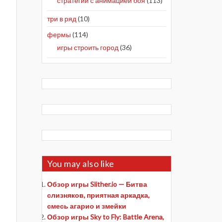
стратегии с анимацией боя
(113)
три в ряд
(10)
фермы
(114)
игры строить город
(36)
You may also like
Обзор игры Slither.io — Битва
слизняков, приятная аркадка,
смесь агарио и змейки
Обзор игры Sky to Fly: Battle Arena,