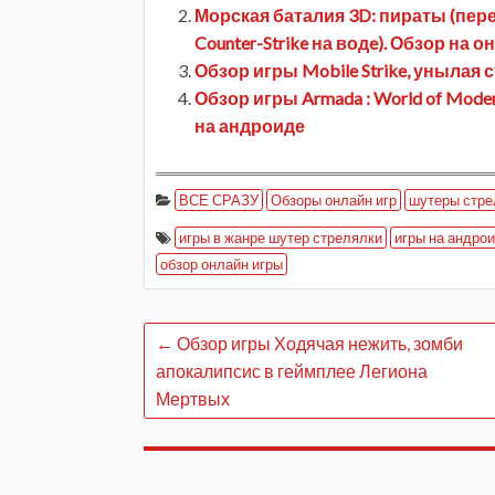
Морская баталия 3D: пираты (пе
Counter-Strike на водe). Обзор на 
Обзор игры Mobile Strike, унылая
Обзор игры Armada : World of Mode
на андроиде
ВСЕ СРАЗУ
Обзоры онлайн игр
шутеры стре
игры в жанре шутер стрелялки
игры на андро
обзор онлайн игры
←
Обзор игры Ходячая нежить, зомби
апокалипсис в геймплее Легиона
Мертвых