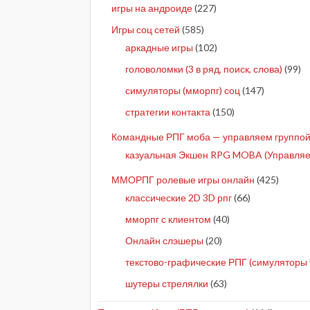
игры на андроиде
(227)
Игры соц сетей
(585)
аркадные игры
(102)
головоломки (3 в ряд, поиск, слова)
(99)
симуляторы (мморпг) соц
(147)
стратегии контакта
(150)
Командные РПГ моба — управляем группой 
казуальная Экшен RPG MOBA (Управляе
ММОРПГ ролевые игры онлайн
(425)
классические 2D 3D рпг
(66)
мморпг с клиентом
(40)
Онлайн слэшеры
(20)
текстово-графические РПГ (симуляторы 
шутеры стрелялки
(63)