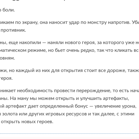
 боли.
ликаем по экрану, она наносит удар по монстру напротив. Уб
 противник.
, еще накопили — наняли нового героя, за которого уже н
оматическом режиме, но бьет очень редко, так что кликать вс
ровням.
и, но каждый из них для открытия стоит все дороже, такж
героя.
озникает необходимость провести перерождение, то есть нач
аны. На ману мы можем открыть и улучшить артефакты,
й артефакт дает определенный бонус — увеличение урона,
 золота или других игровых ресурсов и так далее, с этими
открыть новых героев.