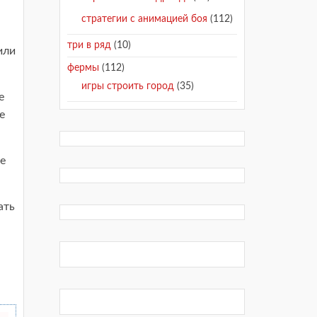
стратегии с анимацией боя
(112)
три в ряд
(10)
или
фермы
(112)
игры строить город
(35)
е
е
е
ать