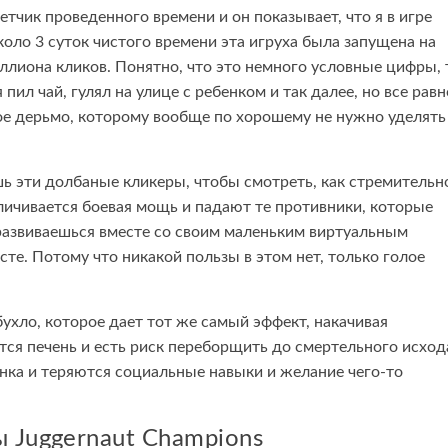
четчик проведенного времени и он показывает, что я в игре
коло 3 суток чистого времени эта игруха была запущена на
ллиона кликов. Понятно, что это немного условные цифры, 
я пил чай, гулял на улице с ребенком и так далее, но все равн
ое дерьмо, которому вообще по хорошему не нужно уделять
шь эти долбаные кликеры, чтобы смотреть, как стремительн
личивается боевая мощь и падают те противники, которые
развиваешься вместе со своим маленьким виртуальным
сте. Потому что никакой пользы в этом нет, только голое
бухло, которое дает тот же самый эффект, накачивая
тся печень и есть риск переборщить до смертельного исхода
анка и теряются социальные навыки и желание чего-то
 Juggernaut Champions