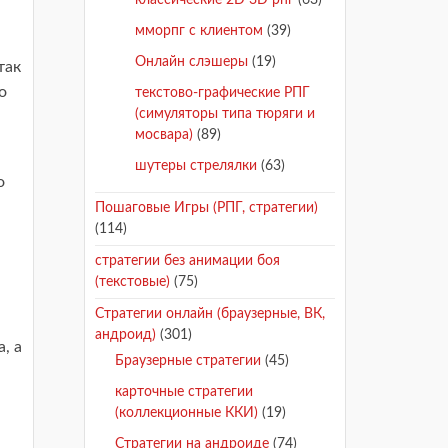
классические 2D 3D рпг
(63)
мморпг с клиентом
(39)
Онлайн слэшеры
(19)
так
о
текстово-графические РПГ
(симуляторы типа тюряги и
мосвара)
(89)
шутеры стрелялки
(63)
о
Пошаговые Игры (РПГ, стратегии)
(114)
стратегии без анимации боя
(текстовые)
(75)
Стратегии онлайн (браузерные, ВК,
андроид)
(301)
, а
Браузерные стратегии
(45)
карточные стратегии
(коллекционные ККИ)
(19)
Стратегии на андроиде
(74)