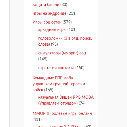
защита башни
(33)
игры на андроиде
(211)
Игры соц сетей
(579)
аркадные игры
(101)
головоломки (3 в ряд, поиск,
слова)
(95)
симуляторы (мморпг) соц
(145)
стратегии контакта
(150)
Командные РПГ моба —
управляем группой героев и
войск
(165)
казуальная Экшен RPG MOBA
(Управляем отрядом)
(74)
ММОРПГ ролевые игры онлайн
(411)