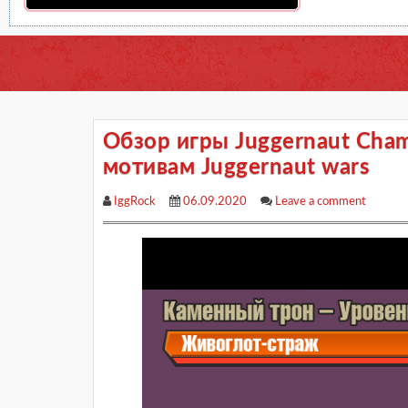
Обзор игры Juggernaut Cha
мотивам Juggernaut wars
IggRock
06.09.2020
Leave a comment