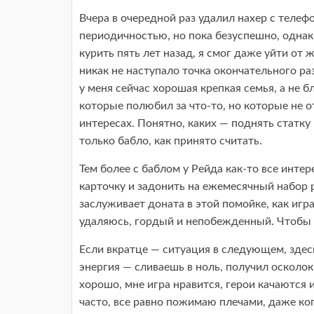
Вчера в очередной раз удалил нахер с телефо
периодичностью, но пока безуспешно, однако
курить пять лет назад, я смог даже уйти о
никак не наступало точка окончательного раз
у меня сейчас хорошая крепкая семья, а не б
которые полюбил за что-то, но которые не о
интересах. Понятно, каких — поднять статку 
только бабло, как принято считать.
Тем более с баблом у Рейда как-то все инте
карточку и задонить на ежемесячный набор 
заслуживает доната в этой помойке, как игр
удаляюсь, гордый и непобежденный. Чтобы по
Если вкратце — ситуация в следующем, здесь
энергия — сливаешь в ноль, получил осколок
хорошо, мне игра нравится, герои качаются 
часто, все равно пожимаю плечами, даже ког