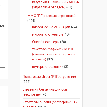
казуальная Экшен RPG MOBA
.
(Управляем отрядом)
(81)
ММОРПГ ролевые игры онлайн
(424)
щей
классические 2D 3D рпг
(66)
мморпг с клиентом
(40)
Онлайн слэшеры
(20)
текстово-графические РПГ
(симуляторы типа тюряги и
мосвара)
(89)
шутеры стрелялки
(63)
Пошаговые Игры (РПГ, стратегии)
(116)
стратегии без анимации боя
(текстовые)
(76)
Стратегии онлайн (браузерные, ВК,