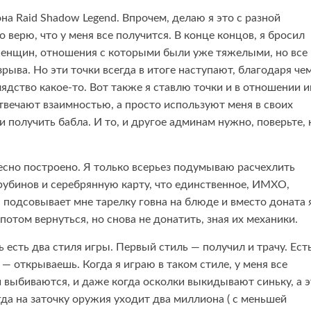
на Raid Shadow Legend. Впрочем, делаю я это с разной
 верю, что у меня все получится. В конце концов, я бросил
т женщин, отношения с которыми были уже тяжелыми, но все
рыва. Но эти точки всегда в итоге наступают, благодаря че
лядство какое-то. Вот также я ставлю точки и в отношении и
твечают взаимностью, а просто используют меня в своих
и получить бабла. И то, и другое админам нужно, поверьте, 
ресно построено. Я только всерьез подумываю расчехлить
рубинов и серебрянную карту, что единственное, ИМХО,
а подсовывает мне тарелку говна на блюде и вместо доната 
том вернуться, но снова не донатить, зная их механики.
 есть два стиля игры. Первый стиль — получил и трачу. Ест
 — открываешь. Когда я играю в таком стиле, у меня все
и выбиваются, и даже когда осколки выкидывают синьку, а 
да на заточку оружия уходит два миллиона ( с меньшей