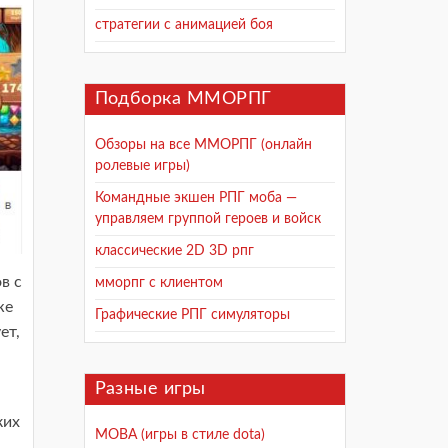
стратегии с анимацией боя
Подборка ММОРПГ
Обзоры на все ММОРПГ (онлайн
ролевые игры)
Командные экшен РПГ моба —
управляем группой героев и войск
классические 2D 3D рпг
в с
мморпг с клиентом
же
Графические РПГ симуляторы
ет,
Разные игры
ких
MOBA (игры в стиле dota)