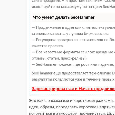
сайта прозрачным и простым занятием. Ссылки
используйте по максимуму потенциал SeoHam
Что умеет делать SeoHammer
— Продвижение в один клик, интеллектуальн
степенью качества у лучших бирж ссылок.
— Регулярная проверка качества ссылок по б
качества проекта.
— Все известные форматы ссылок: арендные с
отзывы, статьи, пресс-релизы).
— SeoHammer покажет, где рост или падение,
SeoHammer еще предоставляет технологию
Б
результаты появляются уже в течение первых 
Зарегистрироваться и Начать продвиж
Это как с рассказами и короткометражками. 
идеи, образы, передавать короткие напряже
погрузиться в атмосферу, проникнуться. Др