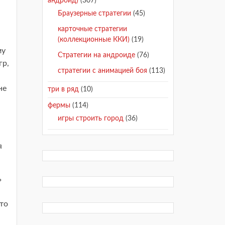
андроид)
(307)
Браузерные стратегии
(45)
карточные стратегии
(коллекционные ККИ)
(19)
му
Стратегии на андроиде
(76)
гр,
стратегии с анимацией боя
(113)
не
три в ряд
(10)
фермы
(114)
игры строить город
(36)
я
ь
это