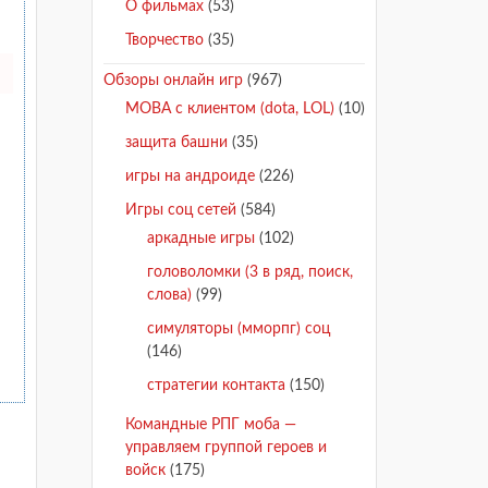
О фильмах
(53)
Творчество
(35)
Обзоры онлайн игр
(967)
MOBA с клиентом (dota, LOL)
(10)
защита башни
(35)
игры на андроиде
(226)
Игры соц сетей
(584)
аркадные игры
(102)
головоломки (3 в ряд, поиск,
слова)
(99)
симуляторы (мморпг) соц
(146)
стратегии контакта
(150)
Командные РПГ моба —
управляем группой героев и
войск
(175)