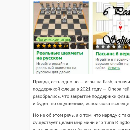
Правда, есть одно но — игры на flash, а зна
поддержкой флеша в 2021 году — Опера гейм
разобрались, что закрытие поддержки флэша
и будет, по ощущениям, использоваться еще 
Но не об этом речь, а о том, что наряду с т
существует целый мир мини игр типа Кingdom
игр в жанре защиты башен, маджонги, логиче