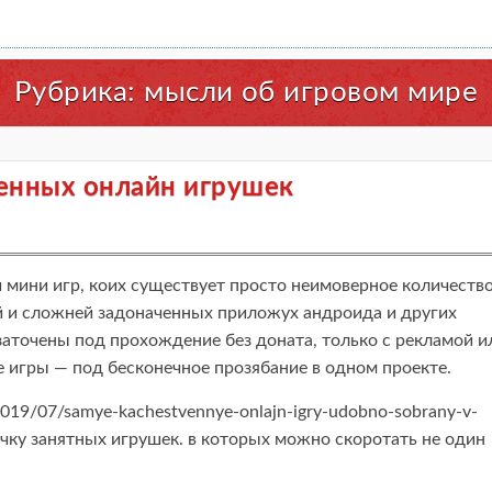
Рубрика:
мысли об игровом мире
енных онлайн игрушек
мини игр, коих существует просто неимоверное количество
й и сложней задоначенных приложух андроида и других
аточены под прохождение без доната, только с рекламой и
 игры — под бесконечное прозябание в одном проекте.
u/2019/07/samye-kachestvennye-onlajn-igry-udobno-sobrany-v-
чку занятных игрушек. в которых можно скоротать не один