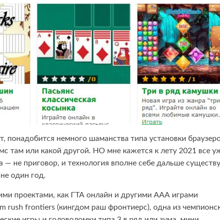
чит, понадобится немного шаманства типа установки браузеро
с там или какой другой. НО мне кажется к лету 2021 все у
 — не приговор, и технология вполне себе дальше существу
не один год.
акими проектами, как ГТА онлайн и другими ААА играми
 rush frontiers (кингдом раш фронтиерс), одна из чемпионс
ские игры и головоломки типа 3 в ряд или зума, мини