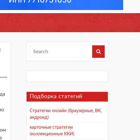
й
гда
Подборка статегий
но
Стратегии онлайн (браузерные, ВК,
андроид)
карточные стратегии
ном
(коллекционные ККИ)
е