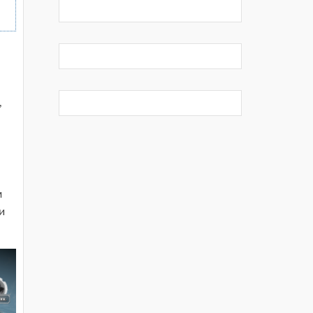
,
м
и