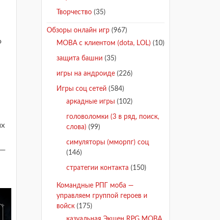
Творчество
(35)
Обзоры онлайн игр
(967)
о
MOBA с клиентом (dota, LOL)
(10)
защита башни
(35)
игры на андроиде
(226)
Игры соц сетей
(584)
аркадные игры
(102)
головоломки (3 в ряд, поиск,
их
слова)
(99)
симуляторы (мморпг) соц
 —
(146)
стратегии контакта
(150)
Командные РПГ моба —
управляем группой героев и
войск
(175)
казуальная Экшен RPG MOBA