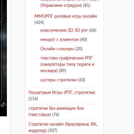
(Управляем отрядом)
(81)
ММОРПГ ролевые игры онлайн
(424)
классические 2D 3D рпг
(66)
мморпг с клиентом
(40)
Онлайн слэшеры
(20)
текстово-графические РПГ
(симуляторы типа тюряги и
мосвара)
(89)
шутеры стрелялки
(63)
Пошаговые Игры (РПГ, стратегии)
(116)
стратегии без анимации боя
(текстовые)
(76)
Стратегии онлайн (браузерные, ВК,
андроид)
(307)