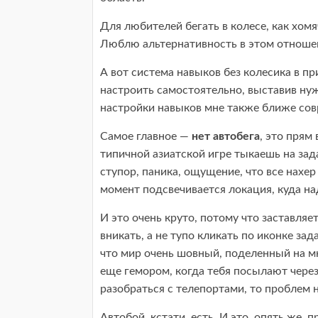
Для любителей бегать в колесе, как хомя
Люблю альтернативность в этом отноше
А вот система навыков без колесика в п
настроить самостоятельно, выставив нуж
настройки навыков мне также ближе сов
Самое главное —
нет автобега
, это прям
типичной азиатской игре тыкаешь на зад
ступор, паника, ощущение, что все нахер
момент подсвечивается локация, куда на
И это очень круто, потому что заставляе
вникать, а не тупо кликать по иконке зад
что мир очень шовный, поделенный на м
еще гемором, когда тебя посылают через 
разобраться с телепортами, то проблем н
Автобой, кстати, есть. И это, опять же, 