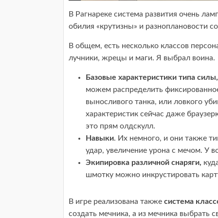
В Рагнареке система развития очень лам
обилия «крутизны» и разноплановости с
В общем, есть несколько классов персона
лучники, жрецы и маги. Я выбрал воина.
Базовые характеристики типа силы,
можем распределить фиксированное
выносливого танка, или ловкого уби
характеристик сейчас даже браузер
это прям олдскулл.
Навыки
. Их немного, и они также 
удар, увеличение урона с мечом. У 
Экипировка различной снаряги,
куд
шмотку можно инкрустировать карту
В игре реализована также
система класс
создать мечника, а из мечника выбрать с