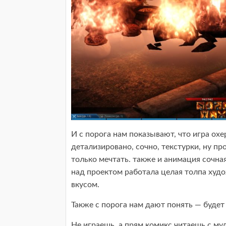
И с порога нам показывают, что игра охе
детализировано, сочно, текстурки, ну пр
только мечтать. также и анимация сочная
над проектом работала целая толпа худо
вкусом.
Также с порога нам дают понять — буде
Не играешь, а прям комикс читаешь с му