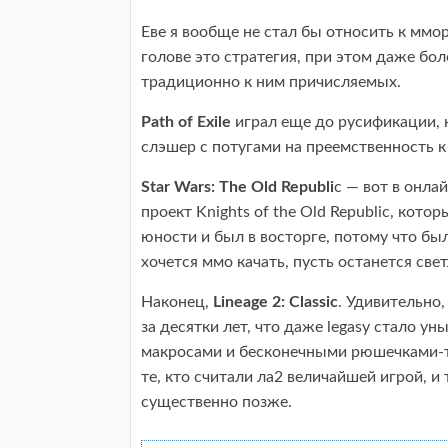
Еве я вообще не стал бы относить к мморп
голове это стратегия, при этом даже бо
традиционно к ним причисляемых.
Path of Exile
играл еще до русификации, н
слэшер с потугами на преемственность к
Star Wars: The Old Republi
c — вот в онла
проект Knights of the Old Republic, ко
юности и был в восторге, потому что бы
хочется ммо качать, пусть останется све
Наконец,
Lineage 2: Classic
. Удивительно,
за десятки лет, что даже legasy стало 
макросами и бесконечными рюшечками-та
те, кто считали ла2 величайшей игрой, и 
существенно позже.