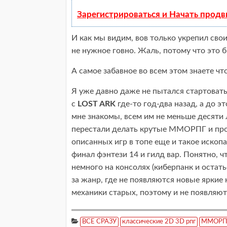
Зарегистрироваться и Начать прод
И как мы видим, вов только укрепил свои
не нужное говно. Жаль, потому что это 
А самое забавное во всем этом знаете чт
Я уже давно даже не пытался стартоват
с
LOST ARK
где-то год-два назад, а до э
мне знакомы, всем им не меньше десяти 
перестали делать крутые ММОРПГ и про
описанных игр в топе еще и такое ископа
финал фэнтези 14 и гилд вар. Понятно, ч
немного на консолях (киберпанк и остать
за жанр, где не появляются новые яркие
механики старых, поэтому и не появляютс
ВСЕ СРАЗУ
классические 2D 3D рпг
ММОРПГ 