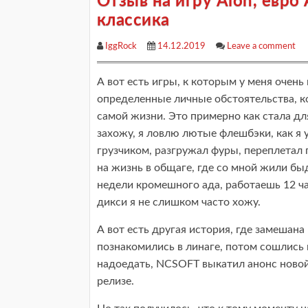
Отзыв на игру Aion, евро
классика
IggRock
14.12.2019
Leave a comment
А вот есть игры, к которым у меня очень
определенные личные обстоятельства, ко
самой жизни. Это примерно как стала для 
захожу, я ловлю лютые флешбэки, как я у
грузчиком, разгружал фуры, переплетал 
на жизнь в общаге, где со мной жили бы
недели кромешного ада, работаешь 12 ча
дикси я не слишком часто хожу.
А вот есть другая история, где замешана
познакомились в линаге, потом сошлись к
надоедать, NCSOFT выкатил анонс ново
релизе.