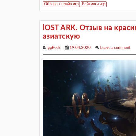
Обзоры онлайн игр
Рейтинги игр
lOST ARK. Отзыв на крас
азиатскую
IggRock
19.04.2020
Leave a comment