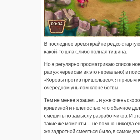
В последнее время крайне редко стартую
какой-то шлак, либо полная тишина.
Но я регулярно просматриваю список но
раз уж через сам вк это нереально) в по
«Коровы против пришельцев», я привычно
очередном унылом клоне ботвы.
Тем не менее я зашел… и уже очень скоро
кривизной и нелепостью, что обычное дел
смешить по замыслу разработчиков. И это
такие же моменты — не помню, никогда ещ
же задротной смеяться было, в самом дел