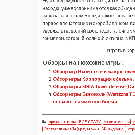
Ну и в целом должен сказать, что игра в
находки уже воспринимаются как обыденно
заниматься в этом мире, а такого пока не
первое впечатление и скорей авансом, вс
удержать на долгий срок, недостаточно
геймплей, который, если объективно, в К
Играть в Ко
Обзоры На Похожие Игры:
Обзор игр Вконтакте в жанре tower
Обзор игры Корпорация обезьян,
Обзор игры SIRIA Tower defense 
Обзор игры Боговолк (Warstone TD 
совместными и пвп боями
аркадные игры
ВСЕ СРАЗУ
защита башни
И
Стратегии онлайн (браузерные, ВК, андроид)
стр