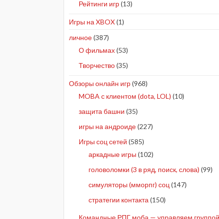
Рейтинги игр
(13)
Игры на XBOX
(1)
личное
(387)
О фильмах
(53)
Творчество
(35)
Обзоры онлайн игр
(968)
MOBA с клиентом (dota, LOL)
(10)
защита башни
(35)
игры на андроиде
(227)
Игры соц сетей
(585)
аркадные игры
(102)
головоломки (3 в ряд, поиск, слова)
(99)
симуляторы (мморпг) соц
(147)
стратегии контакта
(150)
Командные РПГ моба — управляем группой 