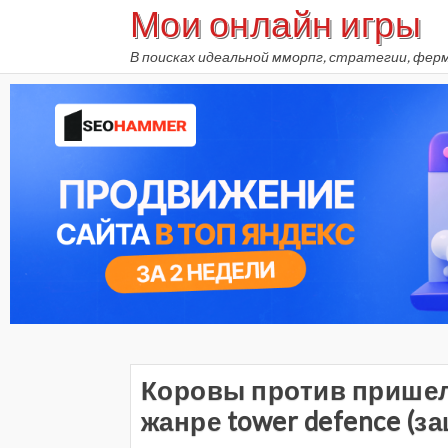
Мои онлайн игры
Skip
to
В поисках идеальной мморпг, стратегии, фер
content
Коровы против пришель
жанре tower defence (з