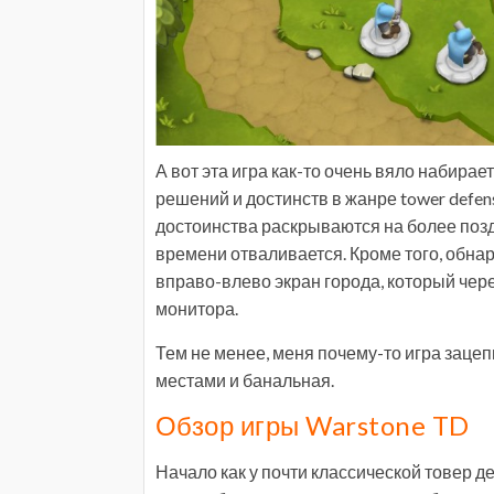
А вот эта игра как-то очень вяло набира
решений и достинств в жанре tower defen
достоинства раскрываются на более поздн
времени отваливается. Кроме того, обн
вправо-влево экран города, который черес
монитора.
Тем не менее, меня почему-то игра зацеп
местами и банальная.
Обзор игры Warstone TD
Начало как у почти классической товер д