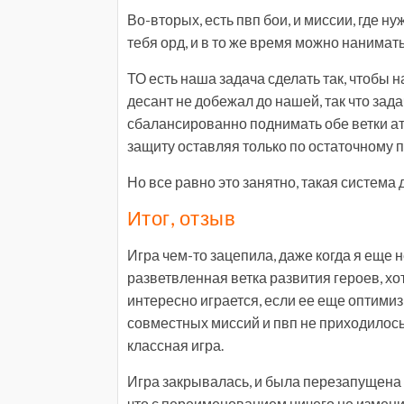
Во-вторых, есть пвп бои, и миссии, где 
тебя орд, и в то же время можно нанимать
ТО есть наша задача сделать так, чтобы
десант не добежал до нашей, так что за
сбалансированно поднимать обе ветки ата
защиту оставляя только по остаточному 
Но все равно это занятно, такая система 
Итог, отзыв
Игра чем-то зацепила, даже когда я еще 
разветвленная ветка развития героев, хот
интересно играется, если ее еще оптимиз
совместных миссий и пвп не приходилось 
классная игра.
Игра закрывалась, и была перезапущена 
что с переименованием ничего не измени