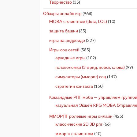
Творчество
(35)
Обзоры онлайн игр
(968)
MOBA с клиентом (dota, LOL)
(10)
защита башни
(35)
игры на андроиде
(227)
Игры соц сетей
(585)
аркадные игры
(102)
головоломки (3 в ряд, поиск, слова)
(99)
симуляторы (мморпг) соц
(147)
стратегии контакта
(150)
Командные РПГ моба — управляем группой 
казуальная Экшен RPG MOBA (Управляе
ММОРПГ ролевые игры онлайн
(425)
классические 2D 3D рпг
(66)
мморпг с клиентом
(40)