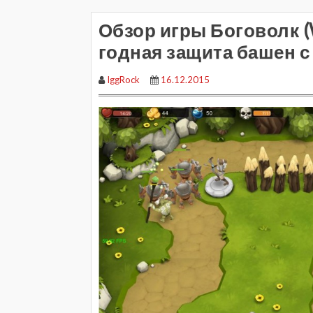
Обзор игры Боговолк (W
годная защита башен 
IggRock
16.12.2015