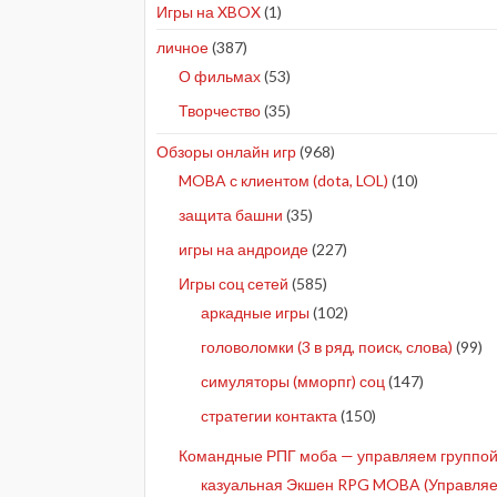
Игры на XBOX
(1)
личное
(387)
О фильмах
(53)
Творчество
(35)
Обзоры онлайн игр
(968)
MOBA с клиентом (dota, LOL)
(10)
защита башни
(35)
игры на андроиде
(227)
Игры соц сетей
(585)
аркадные игры
(102)
головоломки (3 в ряд, поиск, слова)
(99)
симуляторы (мморпг) соц
(147)
стратегии контакта
(150)
Командные РПГ моба — управляем группой 
казуальная Экшен RPG MOBA (Управляе