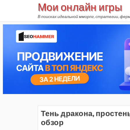
Мои онлайн игры
Skip
to
В поисках идеальной мморпг, стратегии, фер
content
Тень дракона, простен
обзор