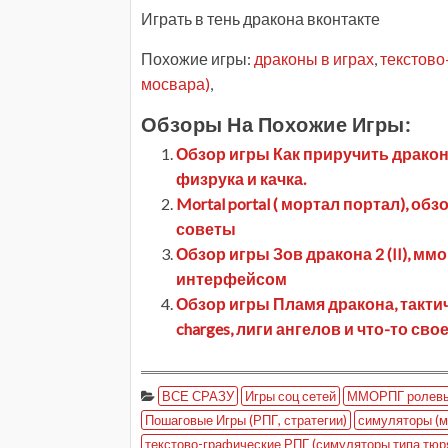
Играть в тень дракона вконтакте
Похожие игры:
драконы в играх
,
текстово
мосвара)
,
Обзоры На Похожие Игры:
Обзор игры Как приручить дракона
физрука и качка.
Mortal portal ( мортал портал), об
советы
Обзор игры Зов дракона 2 (II), мм
интерфейсом
Обзор игры Пламя дракона, тактиче
charges, лиги ангелов и что-то сво
ВСЕ СРАЗУ
Игры соц сетей
ММОРПГ ролевы
Пошаговые Игры (РПГ, стратегии)
симуляторы (м
текстово-графические РПГ (симуляторы типа тюря