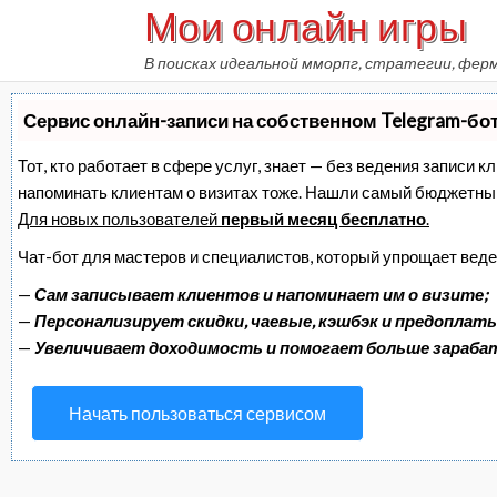
Мои онлайн игры
Skip
to
В поисках идеальной мморпг, стратегии, фер
content
Сервис онлайн-записи на собственном Telegram-бо
Тот, кто работает в сфере услуг, знает — без ведения записи к
напоминать клиентам о визитах тоже. Нашли самый бюджетны
Для новых пользователей
первый месяц бесплатно
.
Чат-бот для мастеров и специалистов, который упрощает веде
—
Сам записывает клиентов и напоминает им о визите;
—
Персонализирует скидки, чаевые, кэшбэк и предоплаты
—
Увеличивает доходимость и помогает больше зараб
Начать пользоваться сервисом