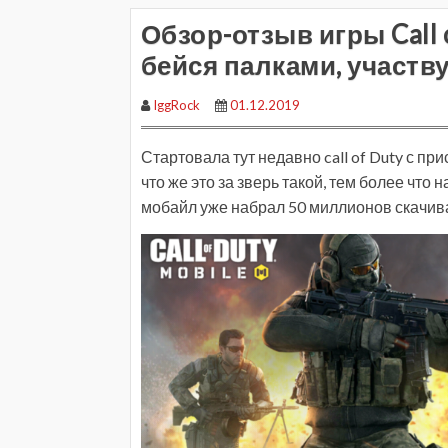
Обзор-отзыв игры Call o
бейся палками, участву
IggRock
01.12.2019
Стартовала тут недавно call of Duty с пр
что же это за зверь такой, тем более что
мобайл уже набрал 50 миллионов скачив