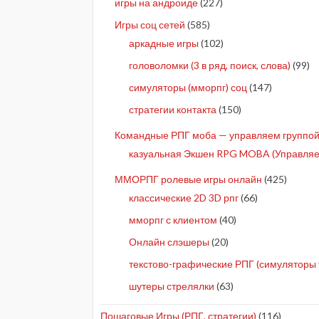
игры на андроиде
(227)
Игры соц сетей
(585)
аркадные игры
(102)
головоломки (3 в ряд, поиск, слова)
(99)
симуляторы (мморпг) соц
(147)
стратегии контакта
(150)
Командные РПГ моба — управляем группой 
казуальная Экшен RPG MOBA (Управляе
ММОРПГ ролевые игры онлайн
(425)
классические 2D 3D рпг
(66)
мморпг с клиентом
(40)
Онлайн слэшеры
(20)
текстово-графические РПГ (симуляторы 
шутеры стрелялки
(63)
Пошаговые Игры (РПГ, стратегии)
(116)