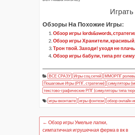
Играть
Обзоры На Похожие Игры:
Обзор игры lords&swords, стратеги
Обзор игры Хранители, красивый,
Трон твой. Заходи! уходя не плач
Обзор игры бабули, типа рпг сим
ВСЕ СРАЗУ
Игры соц сетей
ММОРПГ ролевы
Пошаговые Игры (РПГ, стратегии)
симуляторы (м
текстово-графические РПГ (симуляторы типа тюря
игры вконтакте
игры фэнтези
обзор онлайн и
←
Обзор игры Умелые лапки,
симпатичная игрушечная ферма в вк в