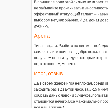
В принципе роли этой сильно не играет, т
не забывайте прокачивать выносливость
эффективный атакующий талант — навык. 
выбором нет, как обычно. И да, донат до
дубинку.
Арена
Типа пвп, ага. Разбито по лигам — победи
слился в лиге воинов — добро пожаловать
получаем опыт и сундуки, которые откры
но, в основном, монеты.
Итог, отзыв
Да в своем жанре игра неплохая, среди
заходить раз в два-три часа, за 5-15 мин
собрать дань с лавок и сундуков, попытат
становится нечего. Все максимально прос
вся наша жизнь;)