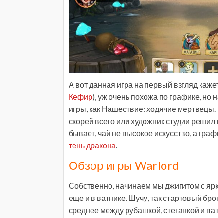
А вот данная игра на первый взгляд каже
Кефир
), уж очень похожа по графике, но 
игры, как Нашествие: ходячие мертвецы. И
скорей всего или художник студии решил 
бывает, чай не высокое искусство, а граф
тень дракона
.
Обзор игры Warlord
Собственно, начинаем мы джигитом с яр
еще и в ватнике. Шучу, так стартовый бро
среднее между рубашкой, стеганкой и ва