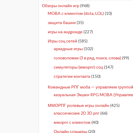
Обзоры онлайн игр
(968)
MOBA с клиентом (dota, LOL)
(10)
защита башни
(35)
игры на андроиде
(227)
Игры соц сетей
(585)
аркадные игры
(102)
головоломки (3 в ряд, поиск, слова)
(99)
симуляторы (мморпг) соц
(147)
стратегии контакта
(150)
Командные РПГ моба — управляем группой 
казуальная Экшен RPG MOBA (Управляе
ММОРПГ ролевые игры онлайн
(425)
классические 2D 3D рпг
(66)
мморпг с клиентом
(40)
Онлайн слэшеры
(20)