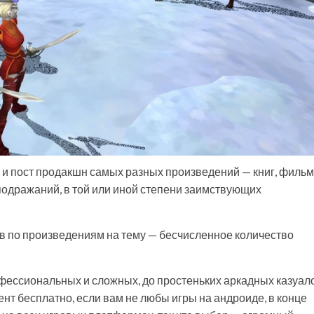
 и пост продакшн самых разных произведений — книг, фильм
подражаний, в той или иной степени заимствующих
в по произведениям на тему — бесчисленное количество
рофессиональных и сложных, до простеньких аркадных казуало
ент бесплатно, если вам не любы игры на андроиде, в конце