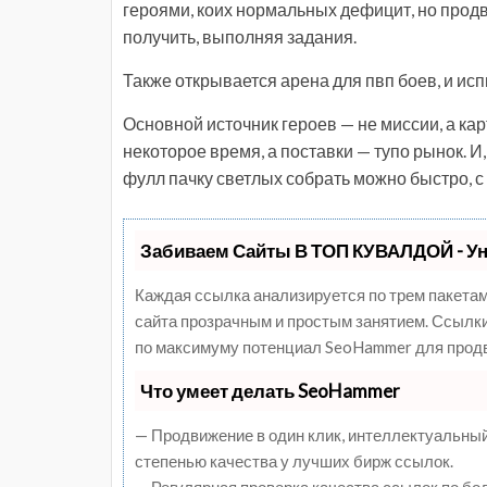
героями, коих нормальных дефицит, но продв
получить, выполняя задания.
Также открывается арена для пвп боев, и ис
Основной источник героев — не миссии, а ка
некоторое время, а поставки — тупо рынок. И
фулл пачку светлых собрать можно быстро, с
Забиваем Сайты В ТОП КУВАЛДОЙ - У
Каждая ссылка анализируется по трем пакетам
сайта прозрачным и простым занятием. Ссылки,
по максимуму потенциал SeoHammer для продв
Что умеет делать SeoHammer
— Продвижение в один клик, интеллектуальный
степенью качества у лучших бирж ссылок.