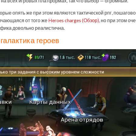
 на всех игровых платформах, так что выбор — огромный.
орые опять же при этом являются тактической рпг, пошагово
ичающаяся от того же
Heroes charges (Обзор),
но при этом оч
афика довольно реалистична.
галактика героев