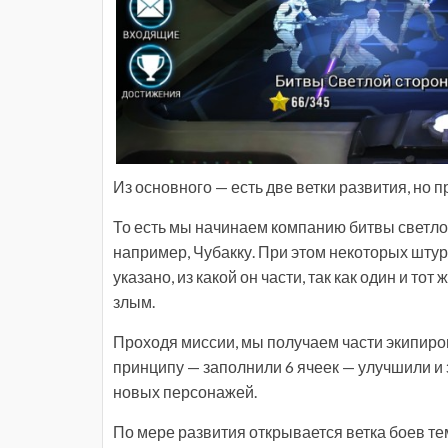
Из основного — есть две ветки развития, но п
То есть мы начинаем компанию битвы светлой
например, Чубакку. При этом некоторых шту
указано, из какой он части, так как один и т
злым.
Проходя миссии, мы получаем части экипиро
принципу — заполнили 6 ячеек — улучшили и
новых персонажей.
По мере развития открывается ветка боев т