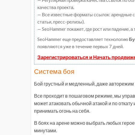
— Регулярная проверка качества ссылок по бо
качества проекта.
— Все известные форматы ссылок: арендные сс
статьи, пресс-релизы).
— SeoHammer покажет, где рост или падение, а
SeoHammer еще предоставляет технологию
Бу
появляются уже в течение первых 7 дней.
Зарегистрироваться и Начать продвиж
Система боя
Бой грустный и медленный, даже авторежим 
Все проходит в пошаговом режиме, мы упра
может атаковать обычной атакой и по откату
принимать огонь на себя.
В боях на арене можно выбрать любых героев
минутами.