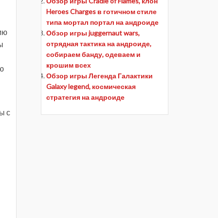
Обзор игры Cradle of Flames, клон
Heroes Charges в готичном стиле
типа мортал портал на андроиде
ию
Обзор игры juggernaut wars,
отрядная тактика на андроиде,
ы
собираем банду, одеваем и
крошим всех
ую
Обзор игры Легенда Галактики
Galaxy legend, космическая
стратегия на андроиде
ы с