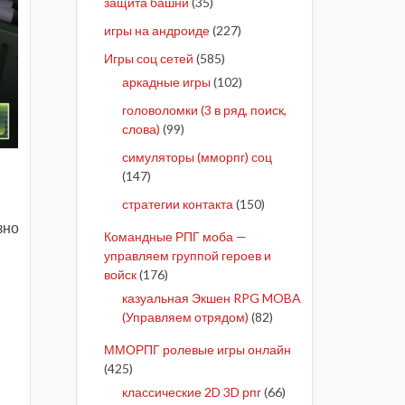
защита башни
(35)
игры на андроиде
(227)
Игры соц сетей
(585)
аркадные игры
(102)
головоломки (3 в ряд, поиск,
слова)
(99)
симуляторы (мморпг) соц
(147)
стратегии контакта
(150)
зно
Командные РПГ моба —
управляем группой героев и
войск
(176)
казуальная Экшен RPG MOBA
(Управляем отрядом)
(82)
ММОРПГ ролевые игры онлайн
(425)
классические 2D 3D рпг
(66)