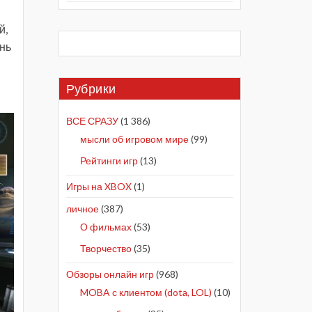
й,
ень
Рубрики
ВСЕ СРАЗУ
(1 386)
мысли об игровом мире
(99)
Рейтинги игр
(13)
Игры на XBOX
(1)
личное
(387)
О фильмах
(53)
Творчество
(35)
Обзоры онлайн игр
(968)
MOBA с клиентом (dota, LOL)
(10)