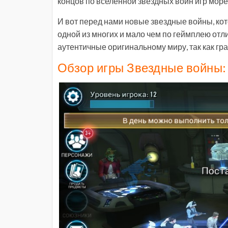
концов по вселенной звездных войн игр море
И вот перед нами новые звездные войны, кот
одной из многих и мало чем по геймплею отл
аутентичные оригинальному миру, так как гр
Обзор игры Звездные войны: 