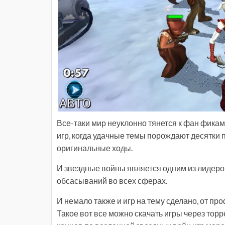
Все-таки мир неуклонно тянется к фан фикам
игр, когда удачные темы порождают десятки 
оригинальные ходы.
И звездные войны является одним из лидеро
обсасываний во всех сферах.
И немало также и игр на тему сделано, от п
Такое вот все можно скачать игры через торр