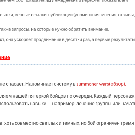
лее чем 100 показателям и ежедневный пересчет показателей
ылки, вечные ссылки, публикации (упоминания, мнения, отзывы,
 также запросы, на которые нужно обратить внимание.
ст
, она ускоряет продвижение в десятки раз, а первые результат
ение
не спасает. Напоминает систему в
summoner wars(обзор).
вляем нашей пятеркой бойцов по очереди. Каждый персонаж
 использовать навыки — например, лечение группы или начат
, хоть совместно светлых и темных, но бой ограничен тремя