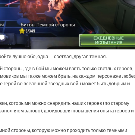
ройти лучше обе, одна — светлая, другая темная.
 стороны, где в бой мы можем взять только светлых героев,
рмовиков мы также можем брать, на каждом персонаже любе
от же герой во вселенной звездных войн может быть добрым и
вки, которыми можно снарядить наших героев (по старому
 заполняем заново), дроидов для повышения опыта героев и
емной стороны, которую можно проходить только темными