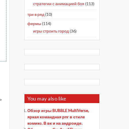
стратегии с анимацией боя
(113)
три в ряд
(10)
фермы
(114)
игры строить город
(36)
ы
You may also like
ь
Обзор игры BUBBLE MultiVerse,
яркая командная рпг в стиле
комикс. В вк и на андроиде.