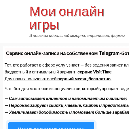
Skip
Мои онлайн
to
content
игры
В поисках идеальной мморпг, стратегии, фермы
Сервис онлайн-записи на собственном Telegram-бо
Тот, кто работает в сфере услуг, знает — без ведения записи 
бюджетный и оптимальный вариант:
сервис VisitTime.
Для новых пользователей
первый месяц бесплатно
.
Чат-бот для мастеров и специалистов, который упрощает веде
—
Сам записывает клиентов и напоминает им о визите;
—
Персонализирует скидки, чаевые, кэшбэк и предоплаты
—
Увеличивает доходимость и помогает больше зараб