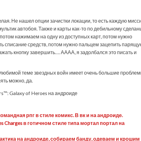
лая. Не нашел опции зачистки локации, то есть каждую мисс
мультик автобоя. Также и карты как-то по дебильному сделан
потом нажимаем на одну из доступных карт, потом нужно
ить списание средств, потом нужно пальцем зацепить парящ
нажать кнопку завершить…. АААА, я задолбался это писать и
о любимой теме звездных войн имеет очень большие проблем
ять можно, да.
rs™: Galaxy of Heroes на андроиде
командная рпг в стиле комикс. В вк и на андроиде.
oes Charges в готичном стиле типа мортал портал на
 тактика на андроиде, собираем банду, одеваем и крошим