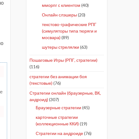
но
мморпг с клиентом
(40)
Онлайн слэшеры
(20)
текстово-графические РПГ
(симуляторы типа тюряги и
мосвара)
(89)
но
шутеры стрелялки
(63)
Пошаговые Игры (РПГ, стратегии)
(116)
стратегии без анимации боя
(текстовые)
(76)
те
Стратегии онлайн (браузерные, ВК,
андроид)
(307)
Браузерные стратегии
(45)
карточные стратегии
(коллекционные ККИ)
(19)
Стратегии на андроиде
(76)