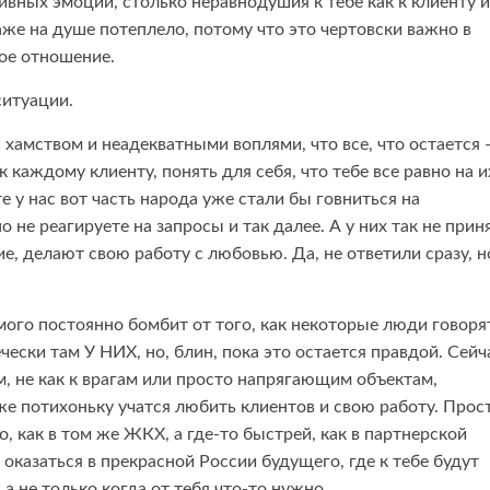
ивных эмоций, столько неравнодушия к тебе как к клиенту и
даже на душе потеплело, потому что это чертовски важно в
ое отношение.
ситуации.
 хамством и неадекватными воплями, что все, что остается
каждому клиенту, понять для себя, что тебе все равно на и
е у нас вот часть народа уже стали бы говниться на
 не реагируете на запросы и так далее. А у них так не прин
е, делают свою работу с любовью. Да, не ответили сразу, н
мого постоянно бомбит от того, как некоторые люди говоря
ечески там У НИХ, но, блин, пока это остается правдой. Сейч
м, не как к врагам или просто напрягающим объектам,
же потихоньку учатся любить клиентов и свою работу. Прос
, как в том же ЖКХ, а где-то быстрей, как в партнерской
 оказаться в прекрасной России будущего, где к тебе будут
 а не только когда от тебя что-то нужно.