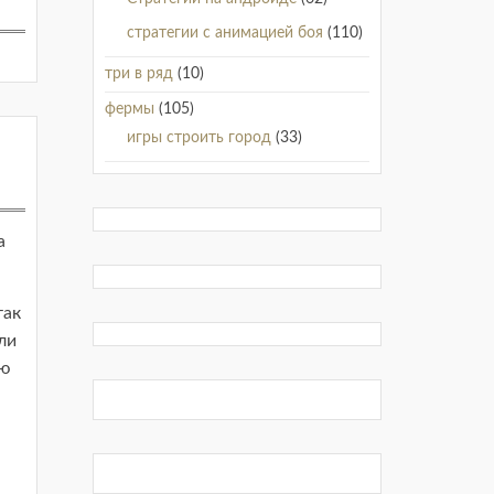
стратегии с анимацией боя
(110)
три в ряд
(10)
фермы
(105)
игры строить город
(33)
а
так
ли
ою