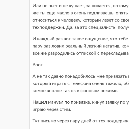
Или не пьет и не кушает, зашивается, потому
же ты еще масло в огонь подливаешь, опять 
относиться к человеку, который лезет со с
техподдержки. Да, за это специалисты получ
И каждый раз вот такое ощущение, что тебе
пару раз ловил реальный легкий негатив, ко
все же разродились отпиской с перекладыв
Воот.
А не так давно понадобилось мне привязать и
который играть с телефона очень тяжело, иб
компе вполне так ок в фоновом режиме.
Нашел мануал по привязке, кинул заявку по 
играю через стим.
Тут письмо через пару дней от тех поддержк