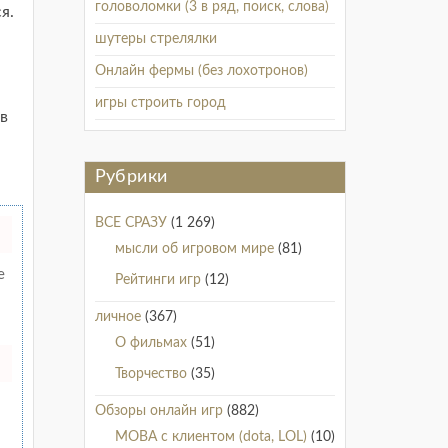
головоломки (3 в ряд, поиск, слова)
я.
шутеры стрелялки
Онлайн фермы (без лохотронов)
игры строить город
 в
Рубрики
ВСЕ СРАЗУ
(1 269)
мысли об игровом мире
(81)
е
Рейтинги игр
(12)
личное
(367)
О фильмах
(51)
Творчество
(35)
Обзоры онлайн игр
(882)
MOBA с клиентом (dota, LOL)
(10)