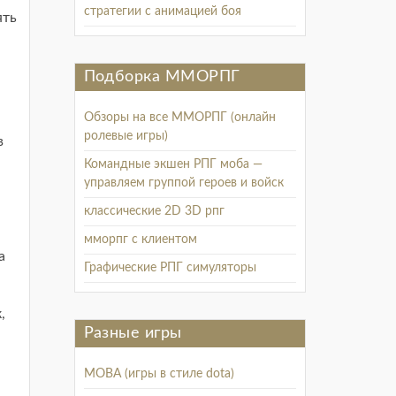
стратегии с анимацией боя
ять
Подборка ММОРПГ
Обзоры на все ММОРПГ (онлайн
ролевые игры)
в
Командные экшен РПГ моба —
управляем группой героев и войск
классические 2D 3D рпг
мморпг с клиентом
а
Графические РПГ симуляторы
,
Разные игры
MOBA (игры в стиле dota)