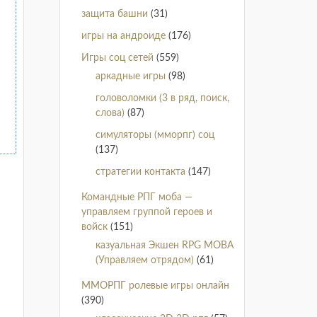
защита башни
(31)
игры на андроиде
(176)
Игры соц сетей
(559)
аркадные игры
(98)
головоломки (3 в ряд, поиск,
слова)
(87)
симуляторы (мморпг) соц
(137)
стратегии контакта
(147)
Командные РПГ моба —
управляем группой героев и
войск
(151)
казуальная Экшен RPG MOBA
(Управляем отрядом)
(61)
ММОРПГ ролевые игры онлайн
(390)