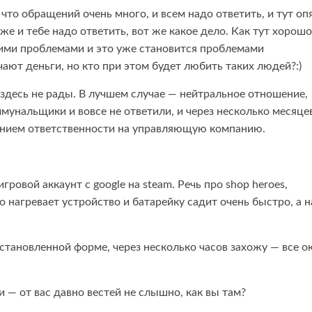
 что обращений очень много, и всем надо ответить, и тут оп
же и тебе надо ответить, вот же какое дело. Как тут хорошо
воими проблемами и это уже становится проблемами
ают деньги, но кто при этом будет любить таких людей?:)
 здесь не рады. В лучшем случае — нейтральное отношение,
ммунальщики и вовсе не ответили, и через несколько месяце
анием ответственности на управляющую компанию.
гровой аккаунт с google на steam. Речь про shop heroes,
о нагревает устройство и батарейку садит очень быстро, а н
установленной форме, через несколько часов захожу — все ок
и — от вас давно вестей не слышно, как вы там?