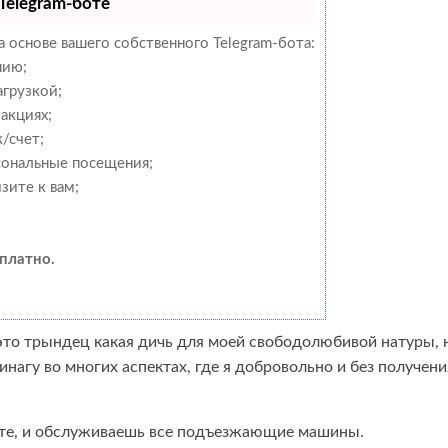
Telegram-боте
а основе вашего собственного Telegram-бота:
нию;
агрузкой;
акциях;
/счет;
сональные посещения;
зите к вам;
платно.
 это трындец какая дичь для моей свободолюбивой натуры, 
инагу во многих аспектах, где я добровольно и без получени
поте, и обслуживаешь все подъезжающие машины.