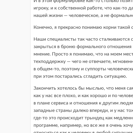
И в этой формулировке как-то столько позит
игроку, и к собственной работе, что как-то 
нашей жизни — человеческое, а не формальн
Конечно, я прекрасно понимаю корни такой 
Наши специалисты так часто сталкиваются с
закрыться в броню формального отношения к 
мнение. Просто я понимаю, что на моем мест
техподдержку — чего не отвечаете, мгновенно
в общем-то, поэтому и суппорты человечески
при этом постарались сгладить ситуацию.
Закончить хотелось бы мыслью, что меня са
как у нас все плохо, и как хорошо и по челов
в плане сервиса и отношения к другим людя
западные страны далеко впереди, и у нас то
где-то это происходит трындец как медленно
программе, например, но все же я очень хочу
относиться как к человеку в любой ситуации,