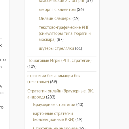
классические 2D 3D рпг
(57)
мморпг с клиентом
(36)
Онлайн слэшеры
(19)
текстово-графические РПГ
(симуляторы типа тюряги и
 —
мосвара)
(87)
х
шутеры стрелялки
(61)
ято
Пошаговые Игры (РПГ, стратегии)
о
(109)
стратегии без анимации боя
(текстовые)
(69)
т,
Стратегии онлайн (браузерные, ВК,
ас
андроид)
(283)
Браузерные стратегии
(43)
то
карточные стратегии
(коллекционные ККИ)
(19)
Стратегии на андроиде
(62)