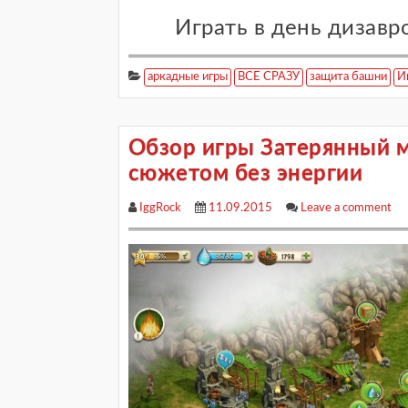
Играть в день дизавр
аркадные игры
ВСЕ СРАЗУ
защита башни
И
Обзор игры Затерянный м
сюжетом без энергии
IggRock
11.09.2015
Leave a comment