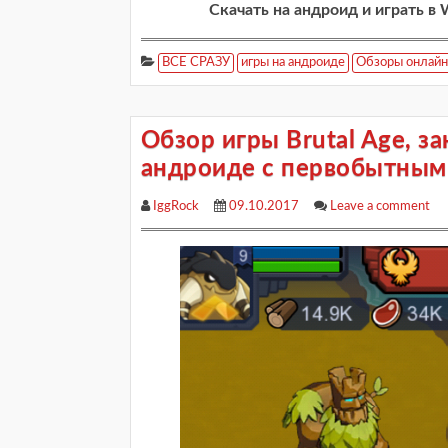
Скачать на андроид и играть в 
ВСЕ СРАЗУ
игры на андроиде
Обзоры онлайн
Обзор игры Brutal Age, з
андроиде с первобытным
IggRock
09.10.2017
Leave a comment