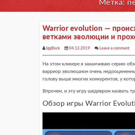
Метка: п
Warrior evolution — прои
ветками эволюции и про
IggRock
04.12.2019
Leave a comment
На этом кликере я заканчиваю серию обзо
варриор эволюшион очень недооцененный 
голову выше многих конкурентов, у кото
Впрочем, и эту игру шедевром назвать тр
Обзор игры Warrior Evolu