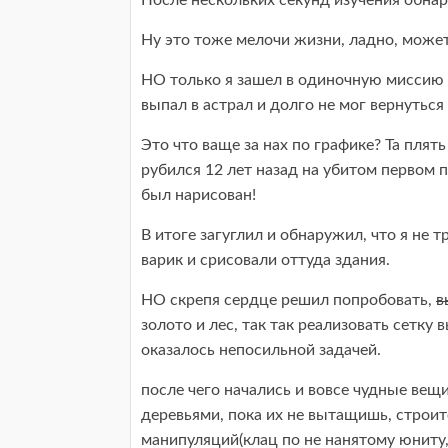
После нескольких секунд изучения обнару
Ну это тоже мелочи жизни, ладно, може
НО только я зашел в одиночную миссию (
выпал в астрал и долго не мог вернуться 
Это что ваще за нах по графике? Та плять
рубился 12 лет назад на убитом первом п
был нарисован!
В итоге загуглил и обнаружил, что я не 
варик и срисовали оттуда здания.
НО скрепя сердце решил попробовать,
в
золото и лес, так так реализовать сетку
оказалось непосильной задачей.
после чего начались и вовсе чудные ве
деревьями, пока их не вытащишь, строи
манипуляций(клац по не нанятому юниту,