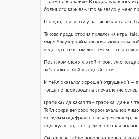
твоим персонажем.В подобную книгу игр
большого взрыва», что вызвало у меня п
Правда, книги эти у нас исчезли также бы
Такова предыстория появления игры tale,
мире браузерной многопользовательской 
ведь суть ее в том же самом — текстовы
Познакомился я с этой игрой, уже когда с
забанили за бой из одной сети.
И тейл оказался хорошей отдушиной — п
тогда не производила впечатление супер
Графика? да какая там графика, даже в т
Тейл сохранил свое первоначальное лиц
от руки и оцифрованные через сканер, вст
олдскул игра, в те времена любая онлайн 
Сидел я на тейле довольно долго, и ког