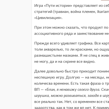
Игра «Пути истории» представляет из с
стратегий (травиан, война племен, ikaria
«Цивилизация».
При этом можно сказать, что продукт по
ассоциативного ряда и заимствование м
Прежде всего удивляет графика. Все ка
толи акварелью, то ли красками, но ощущ
размашистыми мазками. Я не спец в живо
не могу, да и на скрине все видно.
Далее довольно быстро приходит понима
неспешную игру. Долгую — на месяцы, н
количесва времени. Есть такая фраза о т
ВП — «
блин, я ненавижу своего друга. Ски
игрушка, можно развиваться, заходя в игру
все реально так. Нет, со временем все ст
задротства, как в том же вп нет. К приме