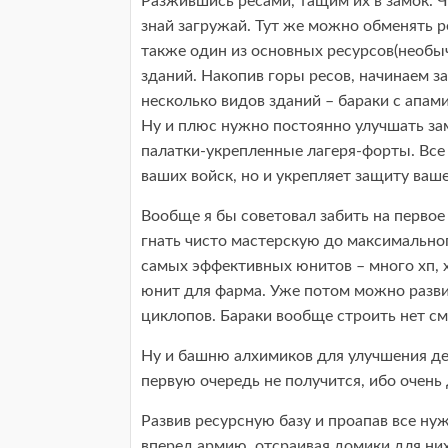
Разжившись ресами, тащим их в замок. Ч
знай загружай. Тут же можно обменять ре
также один из основных ресурсов(необы
зданий. Накопив горы ресов, начинаем з
несколько видов зданий – бараки с апам
Ну и плюс нужно постоянно улучшать за
палатки-укрепленные лагеря-форты. Все 
ваших войск, но и укрепляет защиту ваш
Вообще я бы советовал забить на первое
гнать чисто мастерскую до максимальног
самых эффективных юнитов – много хп, 
юнит для фарма. Уже потом можно разви
циклопов. Бараки вообще строить нет см
Ну и башню алхимиков для улучшения де
первую очередь не получится, ибо очень 
Развив ресурсную базу и проапав все ну
вперед армию, отсраивая домики для них