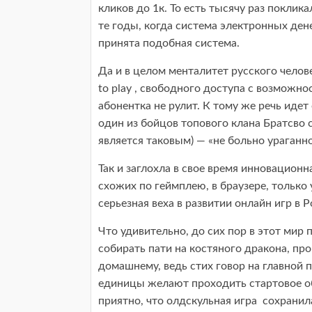
кликов до 1к. То есть тысячу раз поклика
те годы, когда система электронных дене
принята подобная система.
Да и в целом менталитет русского челове
to play , свободного доступа с возможн
абонентка не рулит. К тому же речь идет
один из бойцов топового клана Братсво с
является таковым) — «не больно ураганно
Так и заглохла в свое время инновационн
схожих по геймплею, в браузере, только 
серьезная веха в развитии онлайн игр в Р
Что удивительно, до сих пор в этот ми
собирать пати на костяного дракона, про
домашнему, ведь стих говор на главной
единицы желают проходить стартовое обу
приятно, что олдскульная игра сохранила