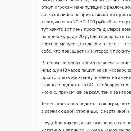
бабло также можно добывать самостояте
откуп игрокам манипуляции с реалом, зо
же меня лично не прикалывает по просто
закидываю по 20-50-100 рублей на старт
тут как-то вот лень просить дилеров воз
по приколу ради 20 рублей совершать те
сколько минусов, столько и плюсов — иг
себе, что повышает их интерес к проект
В целом же донат произвел впечатление
инъекции (8 часов пашут, как в мосваре 
просто опять же закинуть денег на амуни
главного недостатка БК, не обнаружено
можно, причем как за реал, так и за игро
Теперь поехали о недостатках игры, кот
в рамках одной страницы, с картинкой 
Неудобно нихера, а главное непонятно п
магазина, например, и куда мы можем поп