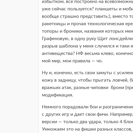
избытком, все построено на всевозможн
уже сейчас пользуется? планшеты и мобил
вообще страшно представить:), вместо 
ракетницы и прочая технологическая ер
топоры и броники, названия которых мен
Графеновую, в одну руку Щит лонсдейлит
разрыв шаблона у меня случился и таки я
антивещества? НФ весьма клево, конечн
мой мир, мои правила — чо.
Ну и, конечно, есть свои замуты с усиле
кожу в задницу, чтобы прыгать ловчей, 
вражьих атак, разные чиповки брони (пр
модификация.
Немного порадовали бои и разграничение
с других игр и дает свои фичи. Наприм
версии — только два удара, только 4 бло
Умножаем это на фишки разных классов,