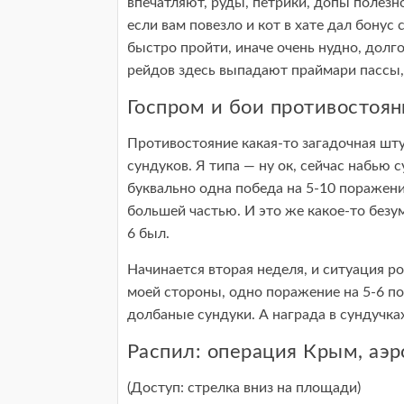
впечатляют, руды, петрики, допы полезно
если вам повезло и кот в хате дал бону
быстро пройти, иначе очень нудно, долг
рейдов здесь выпадают праймари пассы,
Госпром и бои противостоян
Противостояние какая-то загадочная штук
сундуков. Я типа — ну ок, сейчас набью 
буквально одна победа на 5-10 поражени
большей частью. И это же какое-то безум
6 был.
Начинается вторая неделя, и ситуация р
моей стороны, одно поражение на 5-6 поб
долбаные сундуки. А награда в сундучка
Распил: операция Крым, аэр
(Доступ: стрелка вниз на площади)