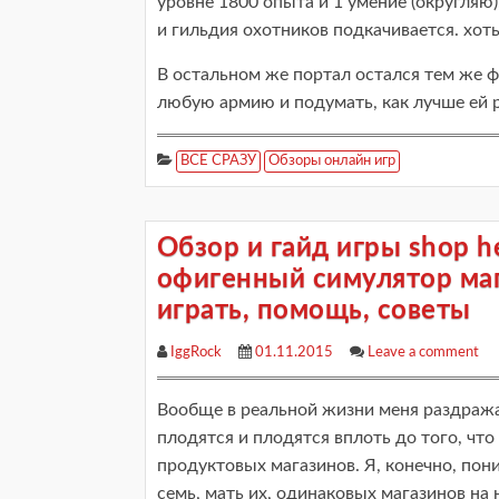
уровне 1800 опыта и 1 умение (округляю)
и гильдия охотников подкачивается. хоть
В остальном же портал остался тем же 
любую армию и подумать, как лучше ей 
ВСЕ СРАЗУ
Обзоры онлайн игр
Обзор и гайд игры shop he
офигенный симулятор маг
играть, помощь, советы
IggRock
01.11.2015
Leave a comment
Вообще в реальной жизни меня раздража
плодятся и плодятся вплоть до того, чт
продуктовых магазинов. Я, конечно, пон
семь, мать их, одинаковых магазинов на 