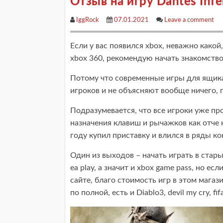
Отзыв на игру Dantes Infe
IggRock
07.01.2021
Leave a comment
Если у вас появился xbox, неважно какой,
xbox 360, рекомендую начать знакомство
Потому что современные игры для ящика,
игроков и не объясняют вообще ничего, 
Подразумевается, что все игроки уже пр
назначения клавиш и рычажков как отче н
году купил приставку и влился в ряды к
Один из выходов – начать играть в старые 
ea play, а значит и xbox game pass, но е
сайте, благо стоимость игр в этом мага
по полной, есть и Diablo3, devil my cry, f