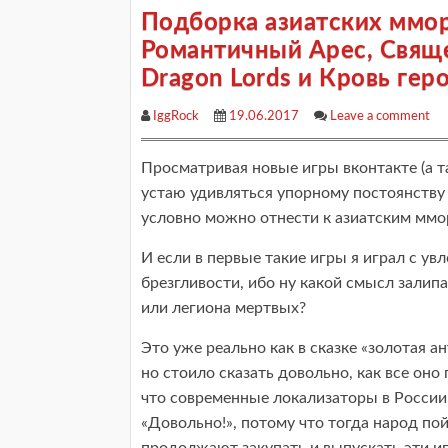
Подборка азиатских мморп
Романтичный Арес, Свяще
Dragon Lords и Кровь гер
IggRock
19.06.2017
Leave a comment
Просматривая новые игры вконтакте (а 
устаю удивляться упорному постоянству 
условно можно отнести к азиатским мморп
И если в первые такие игры я играл с ув
брезгливости, ибо ну какой смысл залипа
или легиона мертвых?
Это уже реально как в сказке «золотая а
но стоило сказать довольно, как все оно
что современные локализаторы в России к
«Довольно!», потому что тогда народ пой
продолжают закупать и выпускать эти и