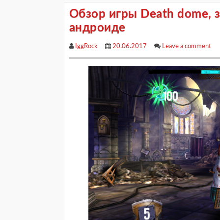
Обзор игры Death dome, 
андроиде
IggRock
20.06.2017
Leave a comment