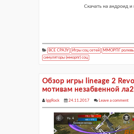
Скачать на андроид и
ВСЕ СРАЗУ
Игры соц сетей
ММОРПГ ролевые
симуляторы (мморпг) соц
Обзор игры lineage 2 Rev
мотивам незабвенной ла2
IggRock
24.11.2017
Leave a comment