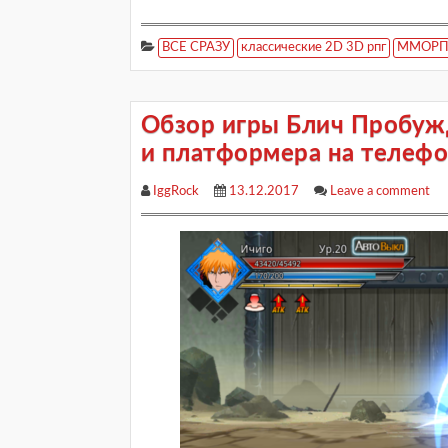
ВСЕ СРАЗУ
классические 2D 3D рпг
ММОРПГ 
Обзор игры Блич Пробужд
и платформера на телефо
IggRock
13.12.2017
Leave a comment