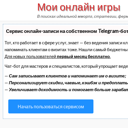
Мои онлайн игры
Skip
to
В поисках идеальной мморпг, стратегии, фер
content
Сервис онлайн-записи на собственном Telegram-бо
Тот, кто работает в сфере услуг, знает — без ведения записи к
напоминать клиентам о визитах тоже. Нашли самый бюджетны
Для новых пользователей
первый месяц бесплатно
.
Чат-бот для мастеров и специалистов, который упрощает веде
—
Сам записывает клиентов и напоминает им о визите;
—
Персонализирует скидки, чаевые, кэшбэк и предоплаты
—
Увеличивает доходимость и помогает больше зараб
Начать пользоваться сервисом