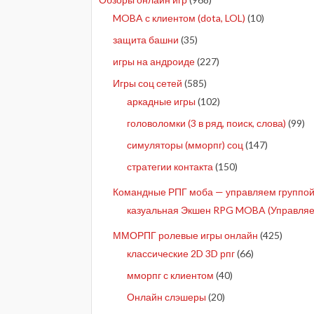
MOBA с клиентом (dota, LOL)
(10)
защита башни
(35)
игры на андроиде
(227)
Игры соц сетей
(585)
аркадные игры
(102)
головоломки (3 в ряд, поиск, слова)
(99)
симуляторы (мморпг) соц
(147)
стратегии контакта
(150)
Командные РПГ моба — управляем группой 
казуальная Экшен RPG MOBA (Управляе
ММОРПГ ролевые игры онлайн
(425)
классические 2D 3D рпг
(66)
мморпг с клиентом
(40)
Онлайн слэшеры
(20)