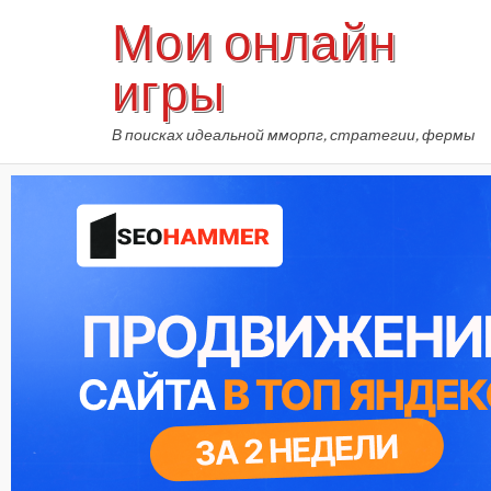
Skip
Мои онлайн
to
content
игры
В поисках идеальной мморпг, стратегии, фермы