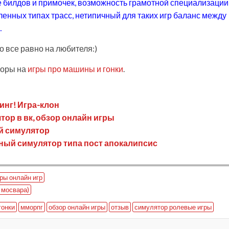
 билдов и примочек, возможность грамотной специализации
нных типах трасс, нетипичный для таких игр баланс между
…
о все равно на любителя:)
зоры на
игры про машины и гонки
.
инг! Игра-клон
тор в вк, обзор онлайн игры
ый симулятор
чный симулятор типа пост апокалипсис
ры онлайн игр
 мосвара)
гонки
мморпг
обзор онлайн игры
отзыв
симулятор ролевые игры