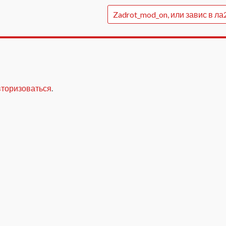
Zadrot_mod_on, или завис в ла
вторизоваться
.