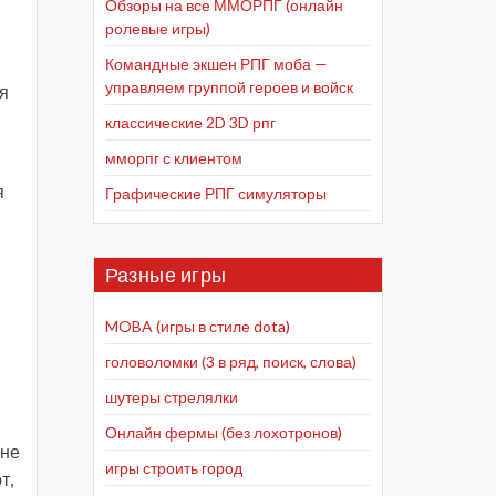
Обзоры на все ММОРПГ (онлайн
ролевые игры)
Командные экшен РПГ моба —
управляем группой героев и войск
ся
классические 2D 3D рпг
мморпг с клиентом
я
Графические РПГ симуляторы
Разные игры
MOBA (игры в стиле dota)
головоломки (3 в ряд, поиск, слова)
шутеры стрелялки
Онлайн фермы (без лохотронов)
 не
игры строить город
т,