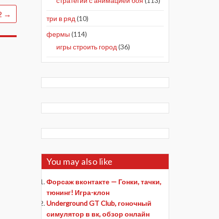
стратегии с анимацией боя
(113)
2
→
три в ряд
(10)
фермы
(114)
игры строить город
(36)
You may also like
Форсаж вконтакте — Гонки, тачки,
тюнинг! Игра-клон
Underground GT Club, гоночный
симулятор в вк, обзор онлайн