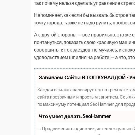
так почему нельзя сделать управление стрел
Напоминает, как если бы вызвать быстрое так
точку города, также не надо рулить, професс
А с другой стороны — все правильно, это же 
понтануться, показать свою красивую машинк
совершить пяток заездов, не мучаясь, и спок
удовольствием шпилил на работе — а что, это
Забиваем Сайты В ТОП КУВАЛДОЙ - У
Каждая ссылка анализируется по трем пакетам
сайта прозрачным и простым занятием. Ссылки,
по максимуму потенциал SeoHammer для продв
Что умеет делать SeoHammer
— Продвижение в один клик, интеллектуальный