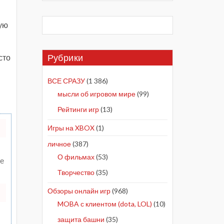
бую
Рубрики
сто
ВСЕ СРАЗУ
(1 386)
мысли об игровом мире
(99)
Рейтинги игр
(13)
Игры на XBOX
(1)
личное
(387)
О фильмах
(53)
те
Творчество
(35)
Обзоры онлайн игр
(968)
MOBA с клиентом (dota, LOL)
(10)
защита башни
(35)