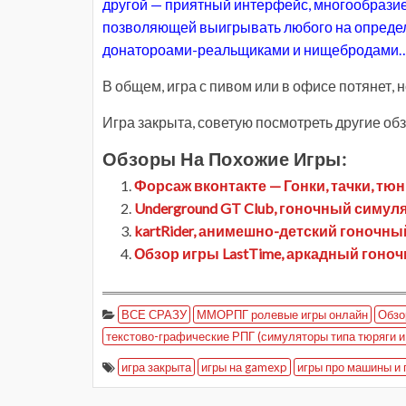
другой — приятный интерфейс, многообразие
позволяющей выигрывать любого на определе
донатороами-реальщиками и нищебродами
В общем, игра с пивом или в офисе потянет, н
Игра закрыта, советую посмотреть другие об
Обзоры На Похожие Игры:
Форсаж вконтакте — Гонки, тачки, тюн
Underground GT Club, гоночный симуля
kartRider, анимешно-детский гоночн
Обзор игры LastTime, аркадный гоно
ВСЕ СРАЗУ
ММОРПГ ролевые игры онлайн
Обзо
текстово-графические РПГ (симуляторы типа тюряги и
игра закрыта
игры на gamexp
игры про машины и 