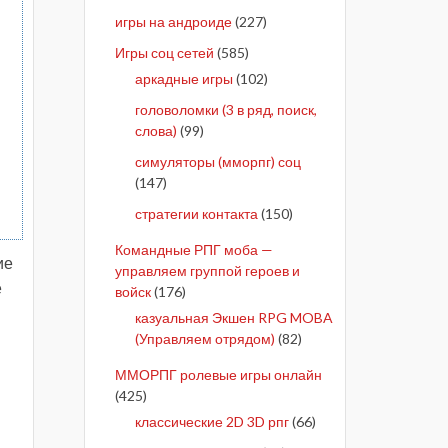
игры на андроиде
(227)
Игры соц сетей
(585)
аркадные игры
(102)
головоломки (3 в ряд, поиск,
слова)
(99)
ы
симуляторы (мморпг) соц
(147)
стратегии контакта
(150)
Командные РПГ моба —
ие
управляем группой героев и
е
войск
(176)
казуальная Экшен RPG MOBA
(Управляем отрядом)
(82)
ММОРПГ ролевые игры онлайн
(425)
классические 2D 3D рпг
(66)