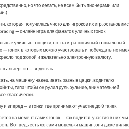
осредственно, но что делать, не всем быть пионерами или
ии:)
ти, которая получилась чисто для игроков их игр, остановим
bracing — онлайн игра для фанатов уличных гонок.
альные уличные гонщики, но эта игра типичный социальный
е — гонок, в которых можно участвовать и побеждать, не име
кресло под жопой и желательно электронную валюту.
аш альтер эго — водитель.
овать, на машинку навешивать разные цацки, водителю
ойнты, типа чтобы он рулил руль рульнее, внимательней
все классически.
и вперед — в гонки, где принимают участие до 8 тачек.
нается на момент самих гонок — как водится. участия в них мы
сть. Вот ведь есть же сами модельки машин, они даже виляю