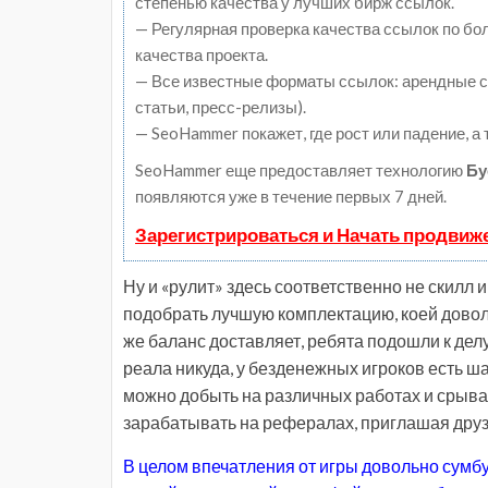
степенью качества у лучших бирж ссылок.
— Регулярная проверка качества ссылок по бо
качества проекта.
— Все известные форматы ссылок: арендные сс
статьи, пресс-релизы).
— SeoHammer покажет, где рост или падение, а
SeoHammer еще предоставляет технологию
Бу
появляются уже в течение первых 7 дней.
Зарегистрироваться и Начать продвиж
Ну и «рулит» здесь соответственно не скилл 
подобрать лучшую комплектацию, коей доволь
же баланс доставляет, ребята подошли к делу 
реала никуда, у безденежных игроков есть ша
можно добыть на различных работах и срыва
зарабатывать на рефералах, приглашая друз
В целом впечатления от игры довольно сумбу