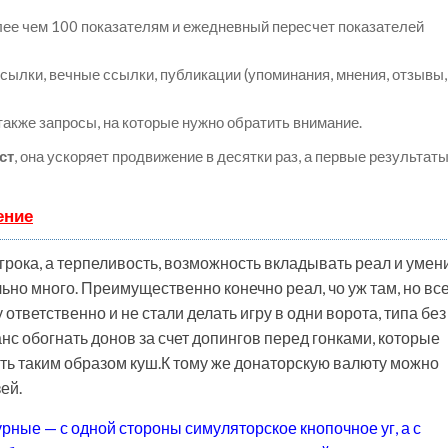
лее чем 100 показателям и ежедневный пересчет показателей
ылки, вечные ссылки, публикации (упоминания, мнения, отзывы,
 также запросы, на которые нужно обратить внимание.
ст
, она ускоряет продвижение в десятки раз, а первые результат
ение
игрока, а терпеливость, возможность вкладывать реал и умен
но много. Преимущественно конечно реал, чо уж там, но вс
ответственно и не стали делать игру в одни ворота, типа без
нс обогнать донов за счет допингов перед гонками, которые
ть таким образом куш.К тому же донаторскую валюту можно
ей.
рные — с одной стороны симуляторское кнопочное уг, а с