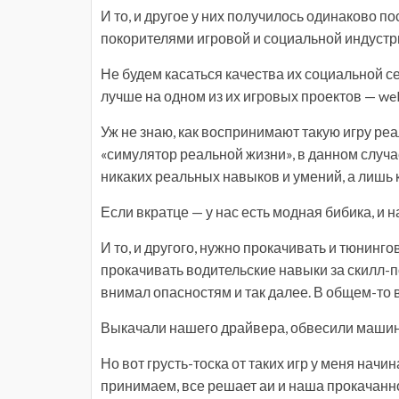
И то, и другое у них получилось одинаково п
покорителями игровой и социальной индустр
Не будем касаться качества их социальной се
лучше на одном из их игровых проектов — we
Уж не знаю, как воспринимают такую игру ре
«симулятор реальной жизни», в данном случа
никаких реальных навыков и умений, а лишь 
Если вкратце — у нас есть модная бибика, и н
И то, и другого, нужно прокачивать и тюнинг
прокачивать водительские навыки за скилл-п
внимал опасностям и так далее. В общем-то 
Выкачали нашего драйвера, обвесили машину 
Но вот грусть-тоска от таких игр у меня начи
принимаем, все решает аи и наша прокачанно