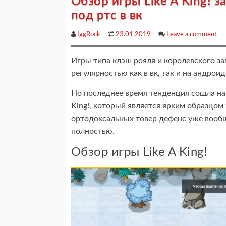
Обзор игры Like A King! 
под ртс в вк
IggRock
23.01.2019
Leave a comment
Игры типа клэш рояля и королевского з
регулярностью как в вк, так и на андрои
Но последнее время тенденция сошла на н
King!, который является ярким образцом
ортодоксальных товер дефенс уже вообще
полностью.
Обзор игры Like A King!