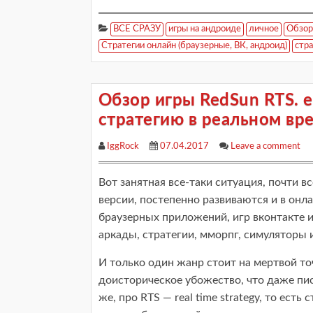
ВСЕ СРАЗУ
игры на андроиде
личное
Обзор
Стратегии онлайн (браузерные, ВК, андроид)
стра
Обзор игры RedSun RTS. 
стратегию в реальном вре
IggRock
07.04.2017
Leave a comment
Вот занятная все-таки ситуация, почти 
версии, постепенно развиваются и в онл
браузерных приложений, игр вконтакте и 
аркады, стратегии, мморпг, симуляторы 
И только один жанр стоит на мертвой точ
доисторическое убожество, что даже пис
же, про RTS — real time strategy, то ест