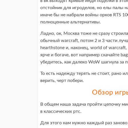
в вк выходят кривые инди поделки в это
отстойник для игроделов, но елы палы н
иначе бы не набрали войны орков RTS 10
полноценные альтернативы.
Ладно, ок, Москва тоже не сразу строил
обычный warcraft, потом 2 и 3 части луч
hearthstone и, наконец, world of warcra
ярче и богаче, вот например скачайте ba
убедитесь, как далеко WoW шагнула за 
То есть надежду терять не стоит, рано и
верить, черт побери.
Обзор игр
В общем наша задача пройти цепочку ми
в классических ртс.
Для этого нам нужно каждый раз заново 