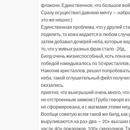
флаконе. Единственное, что большое войс
Сразу осуществил давнюю мечту — набр
это же няшно:)
Единственная проблема, что у друлей стал
поделить, то кожа кидается в любом случа
затем добавил дочерей неба, которые кид
то, что у живых разных фрак стало -2бд..
Билд очень жизнеспособный, хоть поначал
победой накидывалось по 50 кристаллов, 
Накопив кристаллов, решил попробовать 
неба. такой оглушительный фейл получилс
оказались.
приятно. что выигрышей очень много, что
не отстроенным замком:) Грубо говоря из 
не сформирована, и с магмами этими н
Вообще советую всем такой же билд, как 
выруливаются на раз-два — 20+ высших ва
части, 40+ призраков, 100+ скелолуков. 