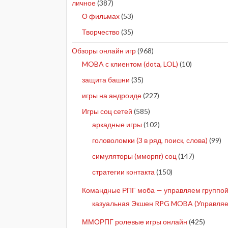
личное
(387)
О фильмах
(53)
Творчество
(35)
Обзоры онлайн игр
(968)
MOBA с клиентом (dota, LOL)
(10)
защита башни
(35)
игры на андроиде
(227)
Игры соц сетей
(585)
аркадные игры
(102)
головоломки (3 в ряд, поиск, слова)
(99)
симуляторы (мморпг) соц
(147)
стратегии контакта
(150)
Командные РПГ моба — управляем группой 
казуальная Экшен RPG MOBA (Управляе
ММОРПГ ролевые игры онлайн
(425)