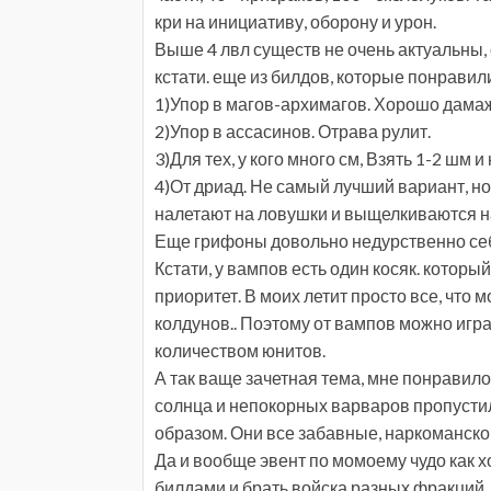
кри на инициативу, оборону и урон.
Выше 4 лвл существ не очень актуальны,
кстати. еще из билдов, которые понравил
1)Упор в магов-архимагов. Хорошо дамаж
2)Упор в ассасинов. Отрава рулит.
3)Для тех, у кого много см, Взять 1-2 шм 
4)От дриад. Не самый лучший вариант, но
налетают на ловушки и выщелкиваются н
Еще грифоны довольно недурственно се
Кстати, у вампов есть один косяк. котор
приоритет. В моих летит просто все, что 
колдунов.. Поэтому от вампов можно игр
количеством юнитов.
А так ваще зачетная тема, мне понравил
солнца и непокорных варваров пропустил,
образом. Они все забавные, наркоманско
Да и вообще эвент по момоему чудо как 
билдами и брать войска разных фракций. 