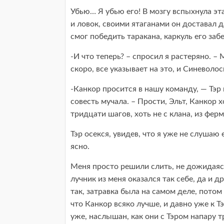
Убью… Я убью его! В мозгу вспыхнула э
и ловок, своими ятаганами он доставал д
смог победить таракана, каркуль его забе
-И что теперь? – спросил я растеряно. –
скоро, все указывает на это, и Синеволо
-Канкор просится в нашу команду, — Тэр 
совесть мучала. – Прости, Эльт, Канкор
тридцати шагов, хоть не с клана, из фер
Тэр осекся, увидев, что я уже не слушаю 
ясно.
Меня просто решили слить, не дожидаясь,
лучник из меня оказался так себе, да и 
так, затравка была на самом деле, потом
что Канкор всяко лучше, и давно уже к Т
уже, наслышан, как они с Тэром напару т