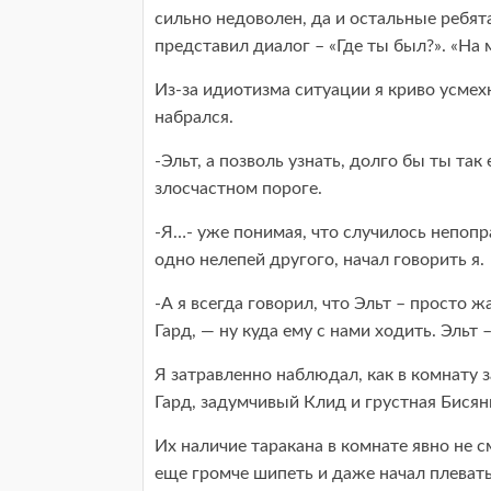
сильно недоволен, да и остальные ребят
представил диалог – «Где ты был?». «На 
Из-за идиотизма ситуации я криво усмехн
набрался.
-Эльт, а позволь узнать, долго бы ты так
злосчастном пороге.
-Я…- уже понимая, что случилось непоп
одно нелепей другого, начал говорить я.
-А я всегда говорил, что Эльт – просто
Гард, — ну куда ему с нами ходить. Эльт 
Я затравленно наблюдал, как в комнату
Гард, задумчивый Клид и грустная Бисянк
Их наличие таракана в комнате явно не с
еще громче шипеть и даже начал плевать