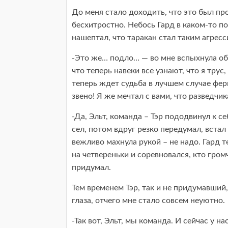
До меня стало доходить, что это был пр
бесхитростно. Небось Гард в каком-то п
нашептал, что таракан стал таким агрес
-Это же… подло… — во мне вспыхнула оби
что теперь навеки все узнают, что я трус
теперь ждет судьба в лучшем случае фер
звено! Я же мечтал с вами, что разведчи
-Да, Эльт, команда – Тэр пододвинул к с
сел, потом вдруг резко передумал, встал
вежливо махнула рукой – не надо. Гард т
на четвереньки и соревновался, кто гро
придумал.
Тем временем Тэр, так и не придумавший,
глаза, отчего мне стало совсем неуютно.
-Так вот, Эльт, мы команда. И сейчас у н