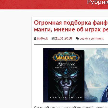
Рубри
Огромная подборка фанфи
манги, мнение об играх р
IggRock
21.01.2018
Leave a comment
Со мной тут ссылочкой полезной поделил