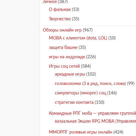
личное
(387)
О фильмах
(53)
Творчество
(35)
Обзоры онлайн игр
(967)
MOBA с клиентом (dota, LOL)
(10)
защита башни
(35)
игры на андроиде
(226)
Игры соц сетей
(584)
аркадные игры
(102)
головоломки (3 в ряд, поиск, слова)
(99)
симуляторы (мморпг) соц
(146)
стратегии контакта
(150)
Командные РПГ моба — управляем группой 
казуальная Экшен RPG MOBA (Управляе
ММОРПГ ролевые игры онлайн
(424)