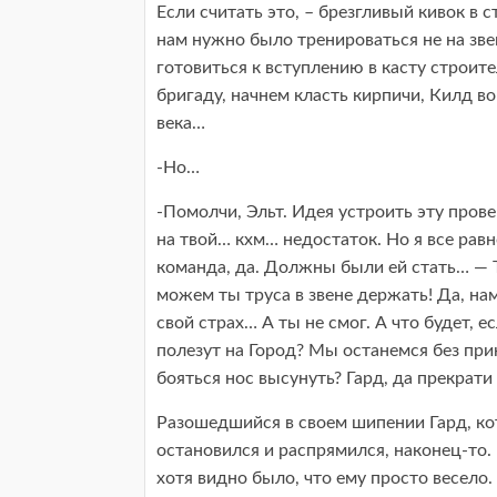
Если считать это, – брезгливый кивок в 
нам нужно было тренироваться не на зве
готовиться к вступлению в касту строит
бригаду, начнем класть кирпичи, Килд во
века…
-Но…
-Помолчи, Эльт. Идея устроить эту пров
на твой… кхм… недостаток. Но я все равн
команда, да. Должны были ей стать… — Тэ
можем ты труса в звене держать! Да, н
свой страх… А ты не смог. А что будет, е
полезут на Город? Мы останемся без при
бояться нос высунуть? Гард, да прекрати
Разошедшийся в своем шипении Гард, ко
остановился и распрямился, наконец-то.
хотя видно было, что ему просто весело.