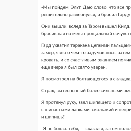
-Мы пойдем, Эльт. Даю слово, что все п
решительно развернулся, и бросил Гарду 
Они вышли, вслед за Тэром вышел Килд, 
бросившая на меня прощальный сочувств
Гард ухватил таракана цепкими пальцами
замер, явно о чем-то задумавшись, затем
кровать, и со счастливым ржанием помча
еще вчера я был свято уверен.
Я посмотрел на болтающегося в складках
Страх, вытесненный более сильными эмоц
Я протянул руку, взял шипящего и сопро
с шипастыми лапками, скользкий и непр
и шипишь?
-Я не боюсь тебя, — сказал я, затем поло