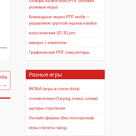
Обзоры на все ММОРПГ (онлайн
ролевые игры)
Командные экшен РПГ моба —
управляем группой героев и войск
классические 2D 3D рпг
мморпг с клиентом
Графические РПГ симуляторы
Разные игры
оба
.
→
MOBA (игры в стиле dota)
головоломки (3 в ряд, поиск, слова)
шутеры стрелялки
Онлайн фермы (без лохотронов)
игры строить город