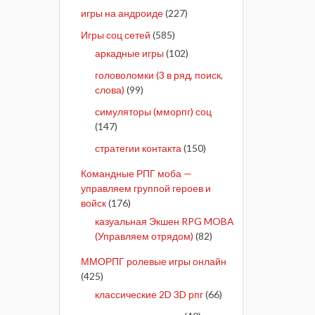
игры на андроиде
(227)
Игры соц сетей
(585)
аркадные игры
(102)
головоломки (3 в ряд, поиск,
слова)
(99)
симуляторы (мморпг) соц
(147)
стратегии контакта
(150)
Командные РПГ моба —
управляем группой героев и
войск
(176)
казуальная Экшен RPG MOBA
(Управляем отрядом)
(82)
ММОРПГ ролевые игры онлайн
(425)
классические 2D 3D рпг
(66)