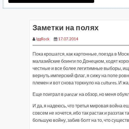
Заметки на полях
IggRock
17.07.2014
Пока крошатся, как картонные, поезда в Мос
малазийские боинги по Донецком, ходят коро
честные и все более легитимные выборы, ищ
вернуть имперский флаг, я сижу на попе ровно
племен и вот снова торкнуло на cultures. И
Еще поиграл в panzar на обзор, но меня обуял
И да, я надеюсь, что третья мировая война 
совсем не хочется, ибо так растак и разэтак
большую войну, забив болт на то, что сущест