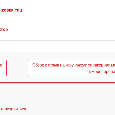
нковка, тиц
ктор
хе
Обзор и отзыв на игру Panzar, хардкорная м
м
— мморпг арена
вторизоваться
.