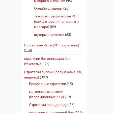
мморпг с клиентом
(40)
Онлайн слэшеры
(20)
текстово-графические РПГ
(симуляторы типа тюряги и
мосвара)
(89)
шутеры стрелялки
(63)
Пошаговые Игры (РПГ, стратегии)
(116)
стратегии без анимации боя
(текстовые)
(76)
Стратегии онлайн (браузерные, ВК,
андроид)
(307)
Браузерные стратегии
(45)
карточные стратегии
(коллекционные ККИ)
(19)
Стратегии на андроиде
(76)
стратегии с анимацией боя
(113)