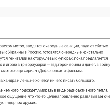
ковском метро, вводятся очередные санкции, падают сбитые
вы с Украины в Россию, готовятся очередные кристально
утся гениталии на сторублевых купюрах, пока предлагается
 и играю в три браузерки — гвд, герои войны и денег, в войн
 жа, смотрю еще сериал «Деффчонки» и фильмы.
а хандра и лень, не хочется ничего писать большого.
еще немного подождет, умирать в виде радиоактивного пепла
 такое ощущение, что кто-то целенаправленно развязывает оч
вует ядерное оружие.