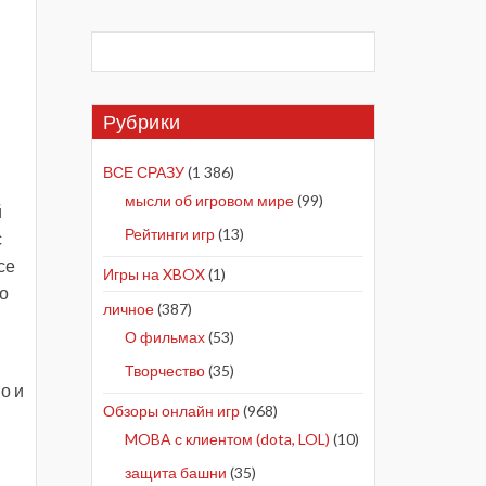
Рубрики
ВСЕ СРАЗУ
(1 386)
мысли об игровом мире
(99)
й
Рейтинги игр
(13)
с
се
Игры на XBOX
(1)
но
личное
(387)
О фильмах
(53)
Творчество
(35)
о и
Обзоры онлайн игр
(968)
MOBA с клиентом (dota, LOL)
(10)
защита башни
(35)