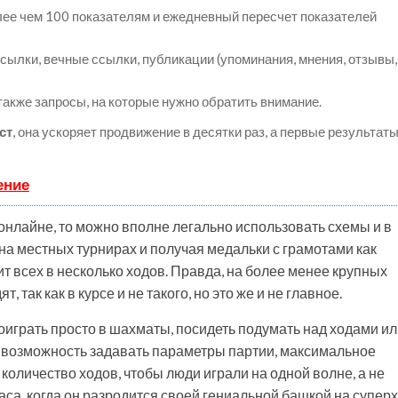
лее чем 100 показателям и ежедневный пересчет показателей
ылки, вечные ссылки, публикации (упоминания, мнения, отзывы,
 также запросы, на которые нужно обратить внимание.
ст
, она ускоряет продвижение в десятки раз, а первые результат
ение
в онлайне, то можно вполне легально использовать схемы и в
 на местных турнирах и получая медальки с грамотами как
 всех в несколько ходов. Правда, на более менее крупных
т, так как в курсе и не такого, но это же и не главное.
оиграть просто в шахматы, посидеть подумать над ходами и
ует возможность задавать параметры партии, максимальное
оличество ходов, чтобы люди играли на одной волне, а не
аса, когда он разродится своей гениальной башкой на суперх