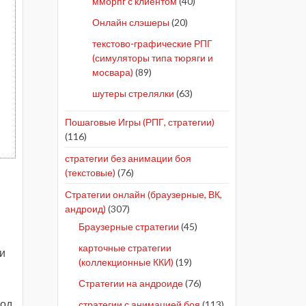
мморпг с клиентом
(40)
Онлайн слэшеры
(20)
текстово-графические РПГ
(симуляторы типа тюряги и
мосвара)
(89)
шутеры стрелялки
(63)
ы
Пошаговые Игры (РПГ, стратегии)
(116)
стратегии без анимации боя
(текстовые)
(76)
Стратегии онлайн (браузерные, ВК,
андроид)
(307)
Браузерные стратегии
(45)
карточные стратегии
ли
(коллекционные ККИ)
(19)
Стратегии на андроиде
(76)
од.
стратегии с анимацией боя
(113)