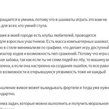
ращается в умника, потому что в шахматы играть это вам не
для всех, кто умней стула.
даже в моей городе есть клубы любителей, проводятся
 для взрослых участников. Есть масса компьютерных шахмат,
 в стиле минимализм по графике, что делает игру доступно
изатор ходов и возможность пвп сражений. Потому что игра 
я забава, так как если ты не семи пядей во лбу, то машину в
оена, а если она настроена на создание ошибок, то все рав
кно возможности и открывшуюся уязвимость тоже не каждый
мышление живое может выкидывать фортели и тогда уже нужн
ндартно.
тема задач, которые можно выполнить и получить моральное