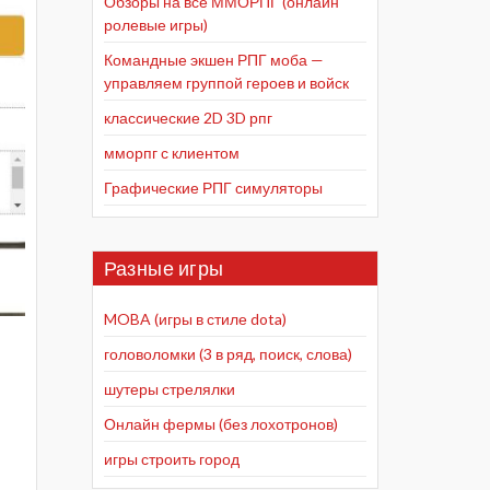
Обзоры на все ММОРПГ (онлайн
ролевые игры)
Командные экшен РПГ моба —
управляем группой героев и войск
классические 2D 3D рпг
мморпг с клиентом
Графические РПГ симуляторы
Разные игры
MOBA (игры в стиле dota)
головоломки (3 в ряд, поиск, слова)
шутеры стрелялки
Онлайн фермы (без лохотронов)
игры строить город