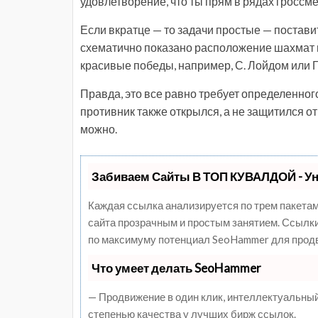
удовлетворение, что ты прям в рядах гроссм
Если вкратце — то задачи простые — поставит
схематично показано расположение шахмат в
красивые победы, например, С. Лойдом или 
Правда, это все равно требует определенног
противник также открылся, а не защитился о
можно.
Забиваем Сайты В ТОП КУВАЛДОЙ - У
Каждая ссылка анализируется по трем пакетам
сайта прозрачным и простым занятием. Ссылки,
по максимуму потенциал SeoHammer для продв
Что умеет делать SeoHammer
— Продвижение в один клик, интеллектуальный
степенью качества у лучших бирж ссылок.