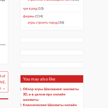
три в ряд
(10)
фермы
(114)
игры строить город
(36)
 of
You may also like
INE,
в
→
Обзор игры Шахмания: шахматы
3D, и в целом про онлайн
шахматы
Классические Шахматы онлайн