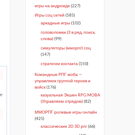
игры на андроиде
(227)
Игры соц сетей
(585)
аркадные игры
(102)
головоломки (3 в ряд, поиск,
слова)
(99)
симуляторы (мморпг) соц
(147)
стратегии контакта
(150)
Командные РПГ моба —
управляем группой героев и
войск
(176)
те
казуальная Экшен RPG MOBA
(Управляем отрядом)
(82)
ММОРПГ ролевые игры онлайн
(425)
классические 2D 3D рпг
(66)