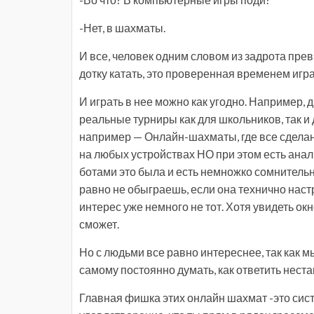
-Нет, в шахматы.
И все, человек одним словом из задрота прев
дотку катать, это проверенная временем игра 
И играть в нее можно как угодно. Например, 
реальные турниры как для школьников, так и
например — Онлайн-шахматы, где все сделано
на любых устройствах НО при этом есть анал
ботами это была и есть немножко сомнительна
равно не обыграешь, если она технично настр
интерес уже немного не тот. Хотя увидеть о
сможет.
Но с людьми все равно интереснее, так как 
самому постоянно думать, как ответить неста
Главная фишка этих онлайн шахмат -это сис